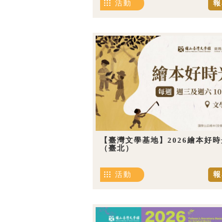
活動
報
【臺灣文學基地】2026繪本好時
（臺北）
活動
報