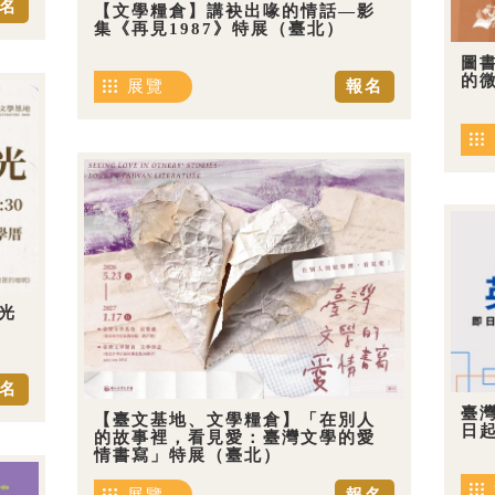
名
【文學糧倉】講袂出喙的情話—影
集《再見1987》特展（臺北）
圖
的
展覽
報名
光
名
臺
【臺文基地、文學糧倉】「在別人
日
的故事裡，看見愛：臺灣文學的愛
情書寫」特展（臺北）