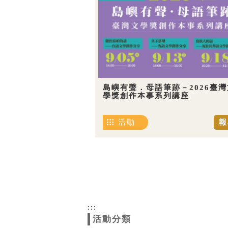
島嶼有聲．母語筆跡－2026臺灣
學獎創作本事系列講座
活動
報
:::
活動分類