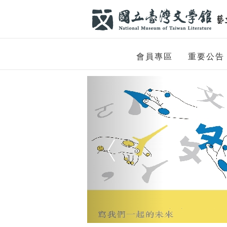
跳到主要內容
網站導覽
網
會員專區
重要公告
站
Previous
主
題