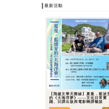
最新活動
【飛越文學天際線】夏曼．藍波
的《大海浮夢》——文化日常實
踐、日譯出版與電影轉譯暢談