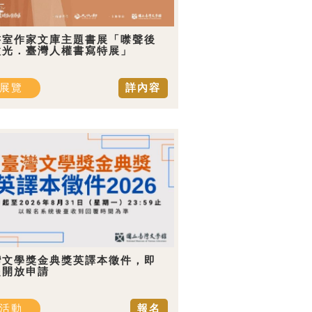
書室作家文庫主題書展「噤聲後
微光．臺灣人權書寫特展」
展覽
詳內容
灣文學獎金典獎英譯本徵件，即
起開放申請
活動
報名