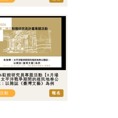
26駐館研究員專題活動【8月場
】太平洋戰爭期間的殖民地奉公
誌：以雜誌《臺灣文藝》為例
活動
報名