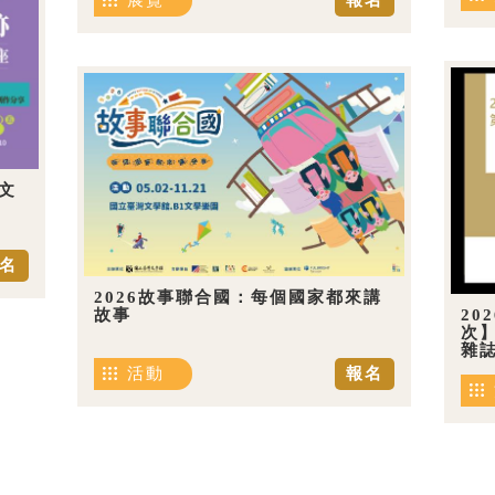
展覽
報名
文
名
2026故事聯合國：每個國家都來講
20
故事
次
雜
活動
報名