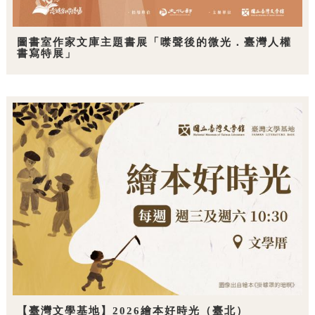
圖書室作家文庫主題書展「噤聲後的微光．臺灣人權
書寫特展」
【臺灣文學基地】2026繪本好時光（臺北）