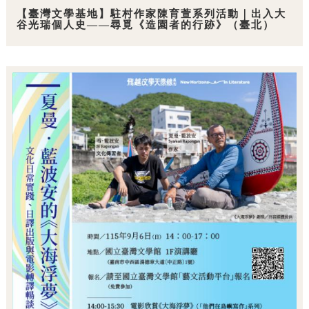
【臺灣文學基地】駐村作家陳育萱系列活動｜出入大
谷光瑞個人史——尋覓《造園者的行跡》（臺北）