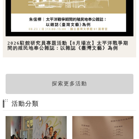
2026駐館研究員專題活動【8月場次】太平洋戰爭期
間的殖民地奉公雜誌：以雜誌《臺灣文藝》為例
探索更多活動
:::
活動分類