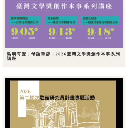
島嶼有聲．母語筆跡－2026臺灣文學獎創作本事系列
講座