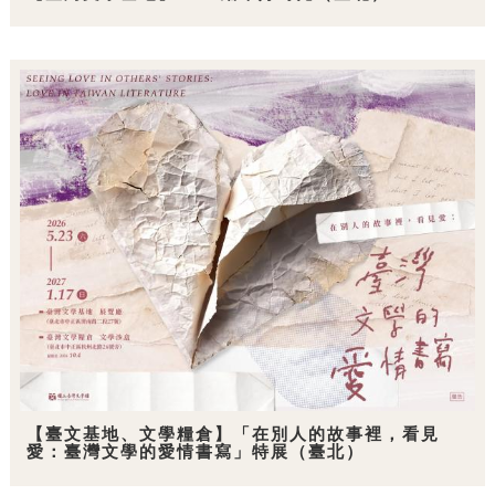
【臺文基地、文學糧倉】「在別人的故事裡，看見
愛：臺灣文學的愛情書寫」特展（臺北）