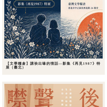
【文學糧倉】講袂出喙的情話—影集《再見1987》特
展（臺北）