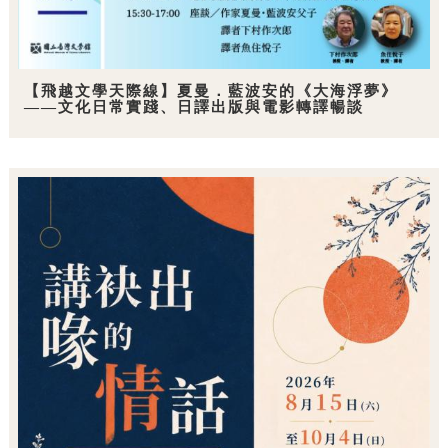
【飛越文學天際線】夏曼．藍波安的《大海浮夢》
——文化日常實踐、日譯出版與電影轉譯暢談