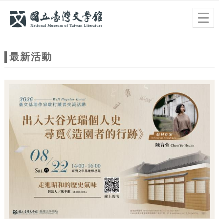
跳到主要內容
網站導覽
Togg
navig
網
站
最新活動
主
題