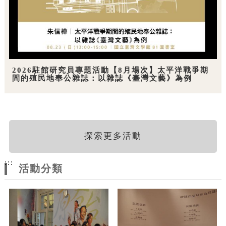
2026駐館研究員專題活動【8月場次】太平洋戰爭期
間的殖民地奉公雜誌：以雜誌《臺灣文藝》為例
探索更多活動
:::
活動分類