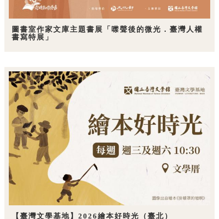
圖書室作家文庫主題書展「噤聲後的微光．臺灣人權
書寫特展」
【臺灣文學基地】2026繪本好時光（臺北）