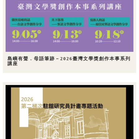
島嶼有聲．母語筆跡－2026臺灣文學獎創作本事系列
講座