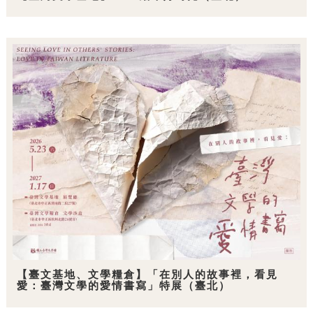
【臺文基地、文學糧倉】「在別人的故事裡，看見
愛：臺灣文學的愛情書寫」特展（臺北）