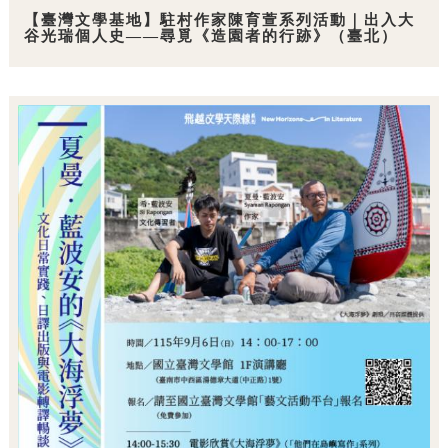
【臺灣文學基地】駐村作家陳育萱系列活動｜出入大
谷光瑞個人史——尋覓《造園者的行跡》（臺北）