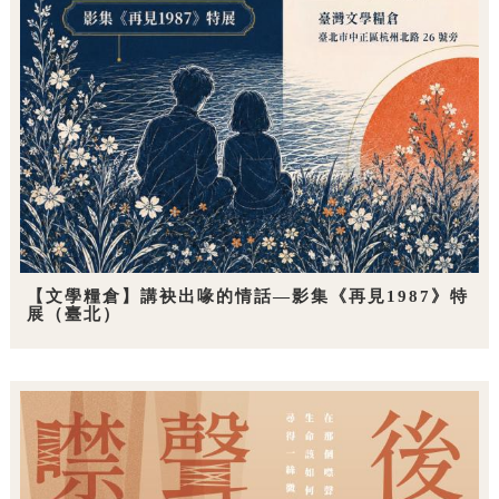
【文學糧倉】講袂出喙的情話—影集《再見1987》特
展（臺北）