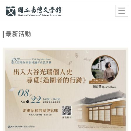
跳到主要內容
網站導覽
Togg
navig
網
站
最新活動
主
題