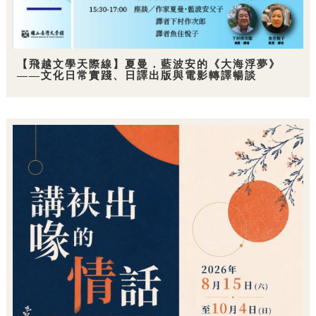
【飛越文學天際線】夏曼．藍波安的《大海浮夢》
——文化日常實踐、日譯出版與電影轉譯暢談