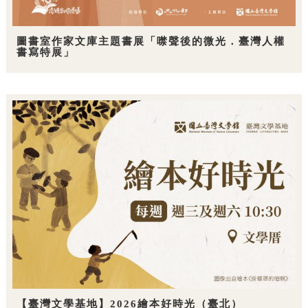
圖書室作家文庫主題書展「噤聲後的微光．臺灣人權
書寫特展」
【臺灣文學基地】2026繪本好時光（臺北）