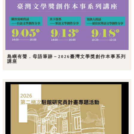
島嶼有聲．母語筆跡－2026臺灣文學獎創作本事系列
講座