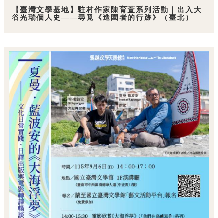
【臺灣文學基地】駐村作家陳育萱系列活動｜出入大
谷光瑞個人史——尋覓《造園者的行跡》（臺北）