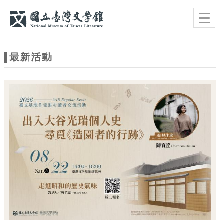
跳到主要內容
網站導覽
Togg
navig
網
站
最新活動
主
題