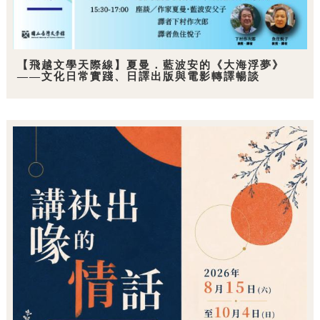
【飛越文學天際線】夏曼．藍波安的《大海浮夢》
——文化日常實踐、日譯出版與電影轉譯暢談