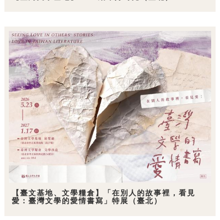
【臺文基地、文學糧倉】「在別人的故事裡，看見
愛：臺灣文學的愛情書寫」特展（臺北）