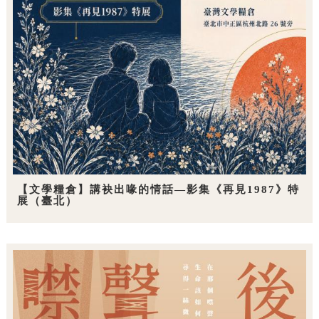
【文學糧倉】講袂出喙的情話—影集《再見1987》特
展（臺北）