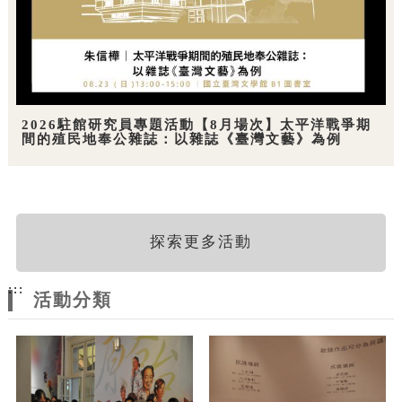
2026駐館研究員專題活動【8月場次】太平洋戰爭期
間的殖民地奉公雜誌：以雜誌《臺灣文藝》為例
探索更多活動
:::
活動分類