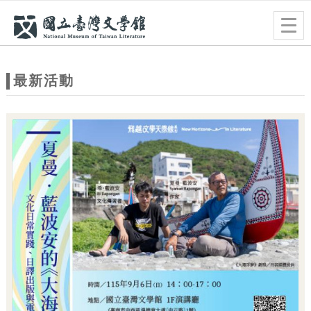
跳到主要內容
網站導覽
Togg
navig
網
站
最新活動
主
題