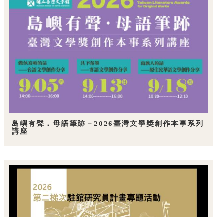
島嶼有聲．母語筆跡－2026臺灣文學獎創作本事系列
講座