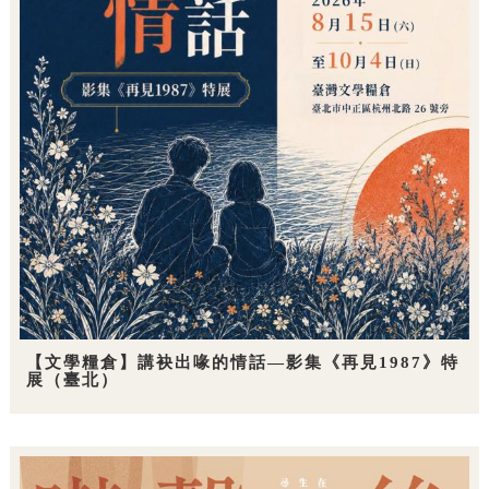
【文學糧倉】講袂出喙的情話—影集《再見1987》特
展（臺北）