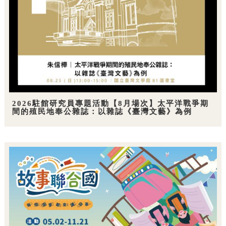
2026駐館研究員專題活動【8月場次】太平洋戰爭期
間的殖民地奉公雜誌：以雜誌《臺灣文藝》為例