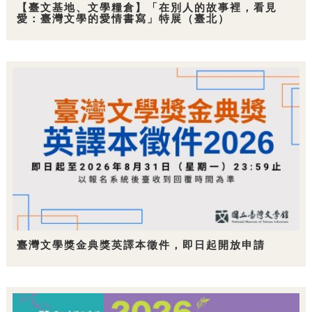
【臺文基地、文學糧倉】「在別人的故事裡，看見
愛：臺灣文學的愛情書寫」特展（臺北）
臺灣文學獎金典獎英譯本徵件，即日起開放申請