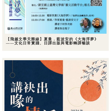
【飛越文學天際線】夏曼．藍波安的《大海浮夢》
——文化日常實踐、日譯出版與電影轉譯暢談