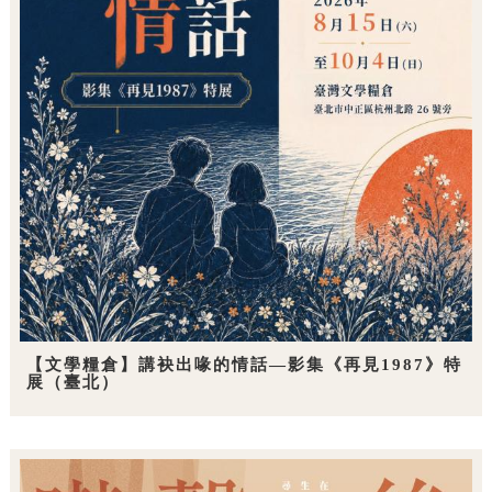
【文學糧倉】講袂出喙的情話—影集《再見1987》特
展（臺北）