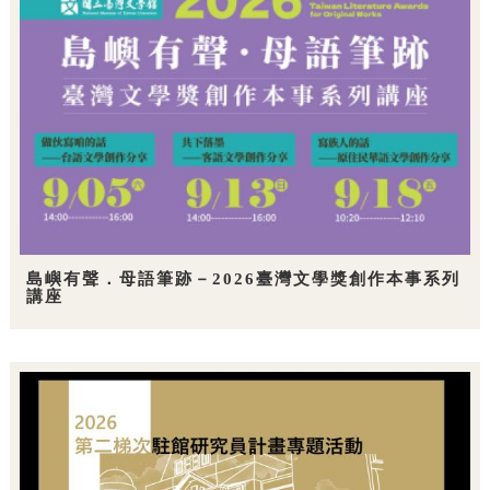
島嶼有聲．母語筆跡－2026臺灣文學獎創作本事系列
講座