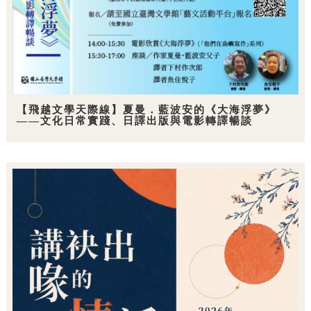
【飛越文學天際線】夏曼．藍波安的《大海浮夢》
——文化日常實踐、日譯出版與電影轉譯暢談