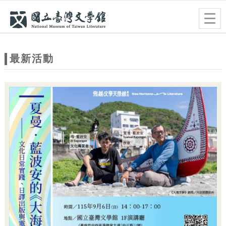
跳到主要內容
網站導覽
Togg
navig
網
站
最新活動
主
題