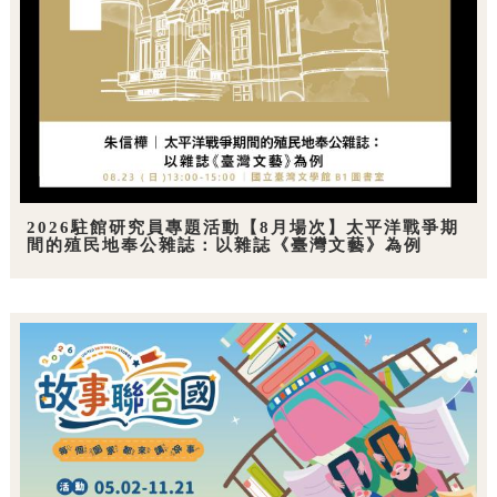
2026駐館研究員專題活動【8月場次】太平洋戰爭期
間的殖民地奉公雜誌：以雜誌《臺灣文藝》為例