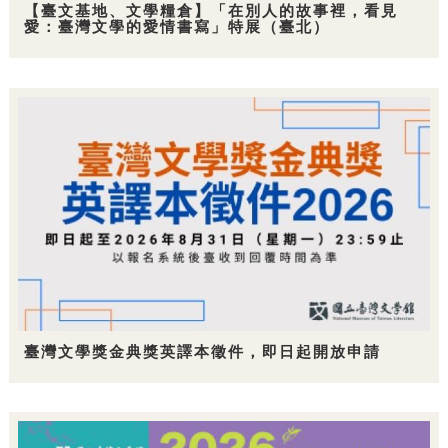
【臺文基地、文學糧倉】「在別人的故事裡，看見
愛：臺灣文學的愛情書寫」特展（臺北）
臺灣文學獎金典獎英譯本徵件，即日起開放申請