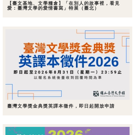
【臺文基地、文學糧倉】「在別人的故事裡，看見
愛：臺灣文學的愛情書寫」特展（臺北）
臺灣文學獎金典獎英譯本徵件，即日起開放申請