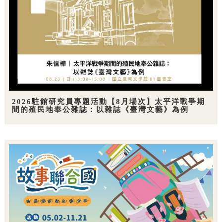
2026駐館研究員專題活動【8月場次】太平洋戰爭期
間的殖民地奉公雜誌：以雜誌《臺灣文藝》為例