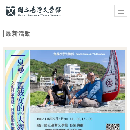
跳到主要內容
網站導覽
Togg
navig
網
站
最新活動
主
題