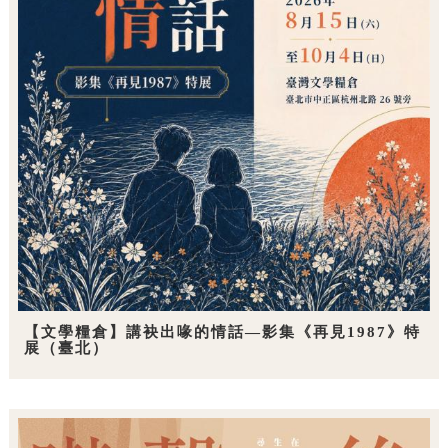
【文學糧倉】講袂出喙的情話—影集《再見1987》特
展（臺北）