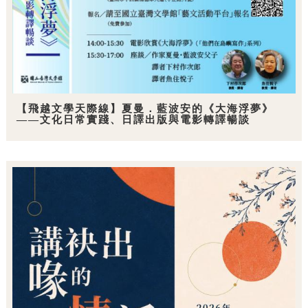
【飛越文學天際線】夏曼．藍波安的《大海浮夢》
——文化日常實踐、日譯出版與電影轉譯暢談