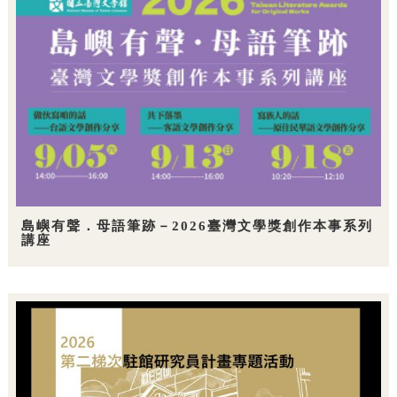
島嶼有聲．母語筆跡－2026臺灣文學獎創作本事系列
講座