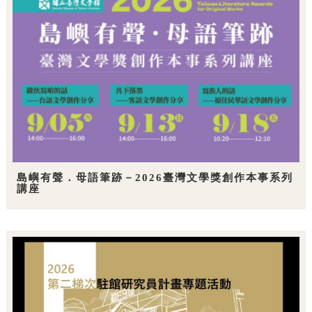
島嶼有聲．母語筆跡－2026臺灣文學獎創作本事系列
講座