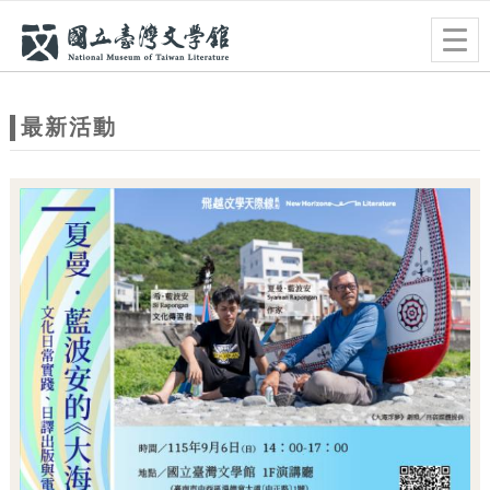
跳到主要內容
網站導覽
Togg
navig
網
站
最新活動
主
題