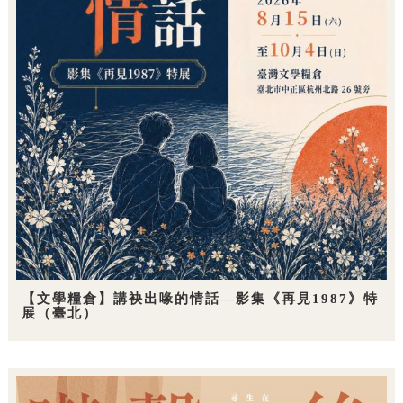
【文學糧倉】講袂出喙的情話—影集《再見1987》特
展（臺北）