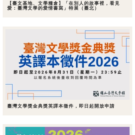
【臺文基地、文學糧倉】「在別人的故事裡，看見
愛：臺灣文學的愛情書寫」特展（臺北）
臺灣文學獎金典獎英譯本徵件，即日起開放申請