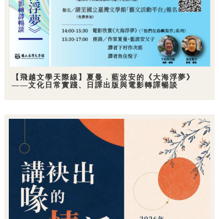
【飛越文學天際線】夏曼．藍波安的《大海浮夢》
——文化日常實踐、日譯出版與電影轉譯暢談