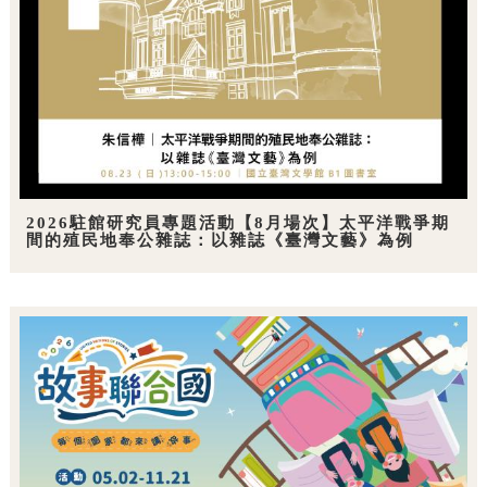
2026駐館研究員專題活動【8月場次】太平洋戰爭期
間的殖民地奉公雜誌：以雜誌《臺灣文藝》為例