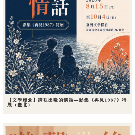
【文學糧倉】講袂出喙的情話—影集《再見1987》特
展（臺北）