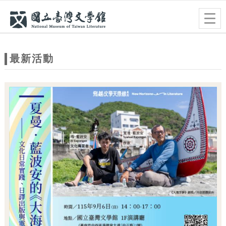
跳到主要內容
網站導覽
Togg
navig
網
站
最新活動
主
題