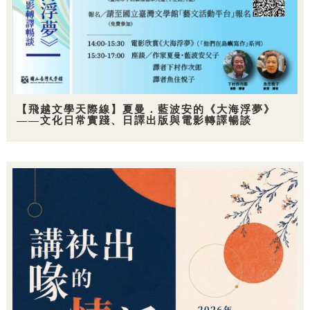
【飛越文學天際線】夏曼．藍波安的《大海浮夢》
——文化日常實踐、日譯出版與電影轉譯暢談