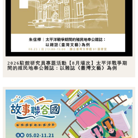
2026駐館研究員專題活動【8月場次】太平洋戰爭期
間的殖民地奉公雜誌：以雜誌《臺灣文藝》為例