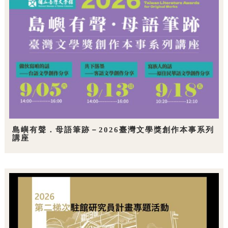
島嶼有聲．母語筆跡－2026臺灣文學獎創作本事系列
講座