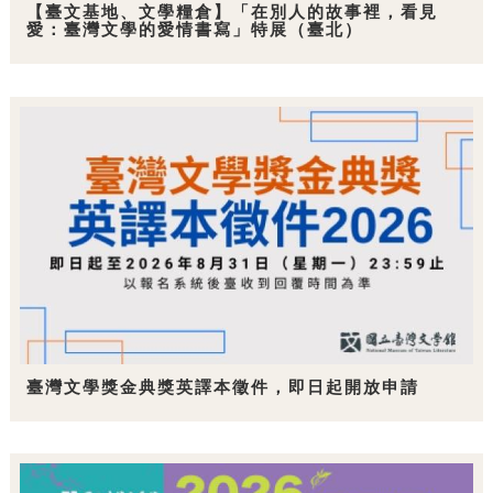
【臺文基地、文學糧倉】「在別人的故事裡，看見
愛：臺灣文學的愛情書寫」特展（臺北）
臺灣文學獎金典獎英譯本徵件，即日起開放申請