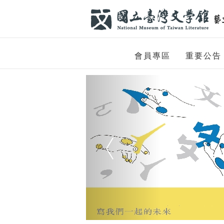
跳到主要內容
網站導覽
網
會員專區
重要公告
站
Previous
主
題