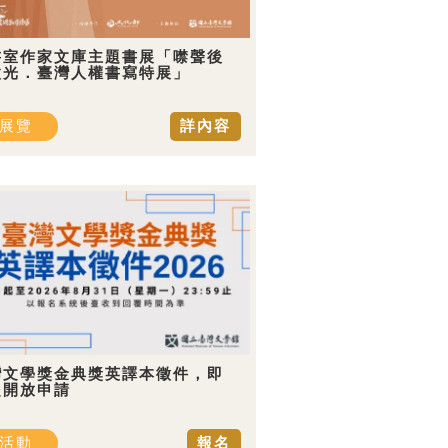
書室作家文庫主題書展「噤聲後
微光．臺灣人權書寫特展」
展覽
詳內容
灣文學獎金典獎英譯本徵件，即
起開放申請
活動
報名