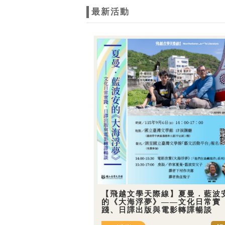
最新活動
【飛越文學天際線】夏曼．藍波
的《大海浮夢》——文化日常實
踐、日譯出版與電影轉譯暢談