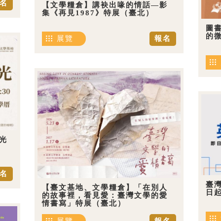
名
【文學糧倉】講袂出喙的情話—影
集《再見1987》特展（臺北）
圖
的
展覽
報名
光
名
臺
【臺文基地、文學糧倉】「在別人
日
的故事裡，看見愛：臺灣文學的愛
情書寫」特展（臺北）