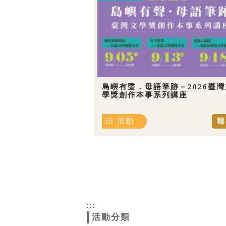
島嶼有聲．母語筆跡－2026臺灣
學獎創作本事系列講座
活動
報
:::
活動分類