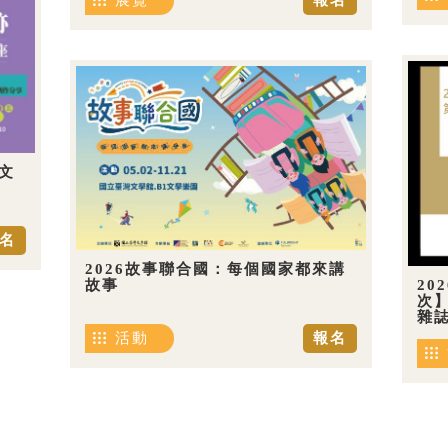
展覽
報名
文
名
2026故事聯合國：每個國家都來講
20
故事
次
雜
活動
報名