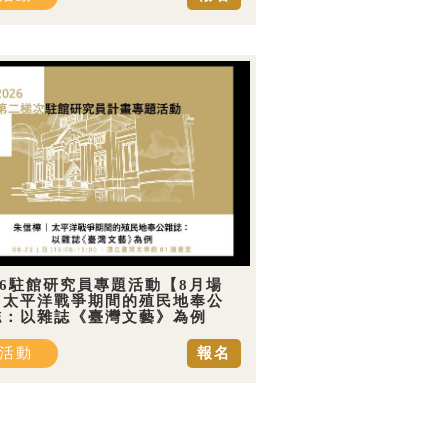
26駐館研究員專題活動【8月場
】太平洋戰爭期間的殖民地奉公
誌：以雜誌《臺灣文藝》為例
活動
報名