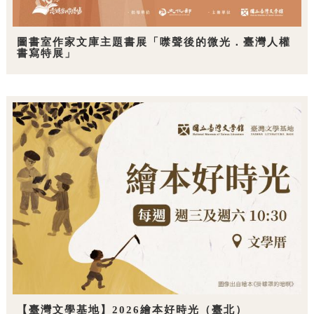
圖書室作家文庫主題書展「噤聲後的微光．臺灣人權
書寫特展」
【臺灣文學基地】2026繪本好時光（臺北）