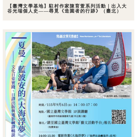
【臺灣文學基地】駐村作家陳育萱系列活動｜出入大
谷光瑞個人史——尋覓《造園者的行跡》（臺北）