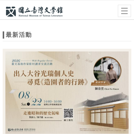
跳到主要內容
網站導覽
Togg
navig
網
站
最新活動
主
題