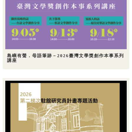
島嶼有聲．母語筆跡－2026臺灣文學獎創作本事系列
講座