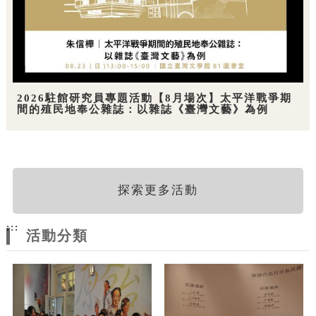
2026駐館研究員專題活動【8月場次】太平洋戰爭期
間的殖民地奉公雜誌：以雜誌《臺灣文藝》為例
探索更多活動
:::
活動分類