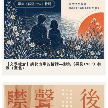
【文學糧倉】講袂出喙的情話—影集《再見1987》特
展（臺北）