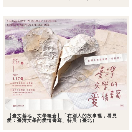
【臺文基地、文學糧倉】「在別人的故事裡，看見
愛：臺灣文學的愛情書寫」特展（臺北）