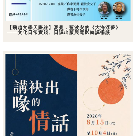
【飛越文學天際線】夏曼．藍波安的《大海浮夢》
——文化日常實踐、日譯出版與電影轉譯暢談