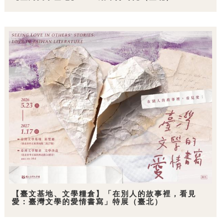
【臺文基地、文學糧倉】「在別人的故事裡，看見
愛：臺灣文學的愛情書寫」特展（臺北）