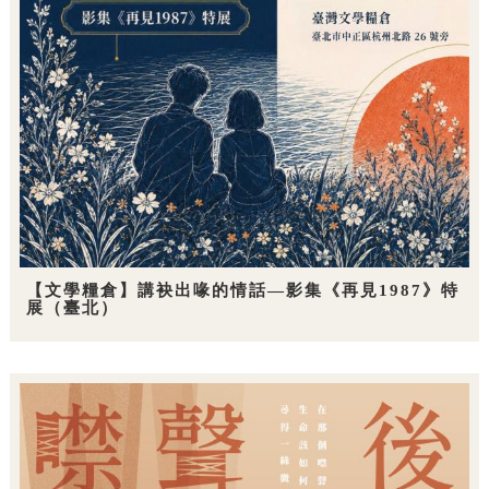
【文學糧倉】講袂出喙的情話—影集《再見1987》特
展（臺北）