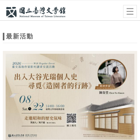
跳到主要內容
網站導覽
Togg
navig
網
站
最新活動
主
題