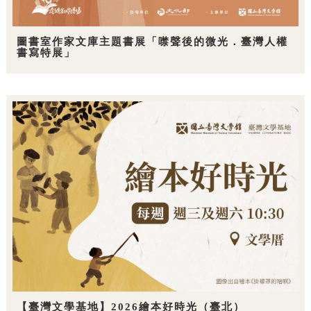
圖書室作家文庫主題書展「噤聲後的微光．臺灣人權
書寫特展」
【臺灣文學基地】2026繪本好時光（臺北）