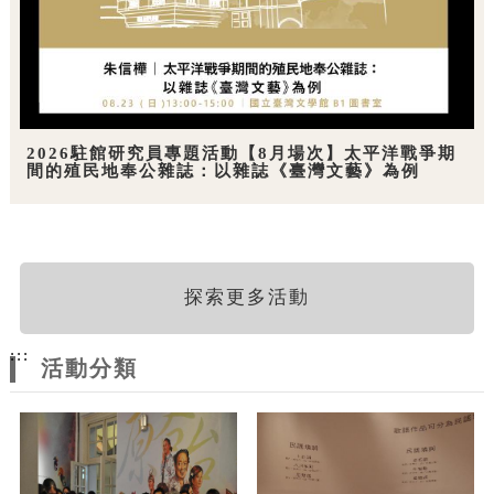
2026駐館研究員專題活動【8月場次】太平洋戰爭期
間的殖民地奉公雜誌：以雜誌《臺灣文藝》為例
探索更多活動
:::
活動分類