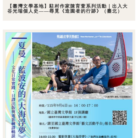
【臺灣文學基地】駐村作家陳育萱系列活動｜出入大
谷光瑞個人史——尋覓《造園者的行跡》（臺北）