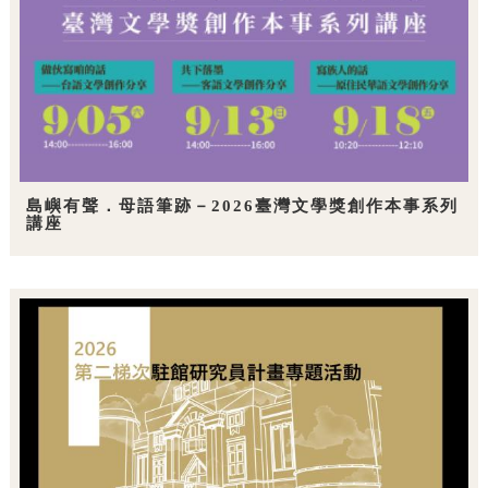
島嶼有聲．母語筆跡－2026臺灣文學獎創作本事系列
講座