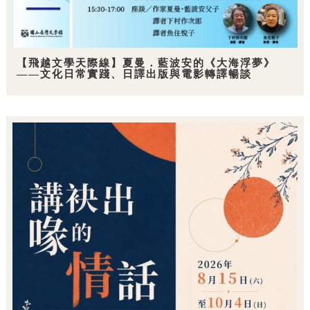
【飛越文學天際線】夏曼．藍波安的《大海浮夢》
——文化日常實踐、日譯出版與電影轉譯暢談