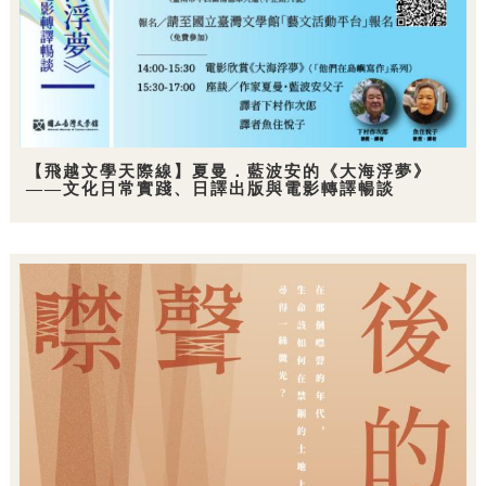
【飛越文學天際線】夏曼．藍波安的《大海浮夢》
——文化日常實踐、日譯出版與電影轉譯暢談