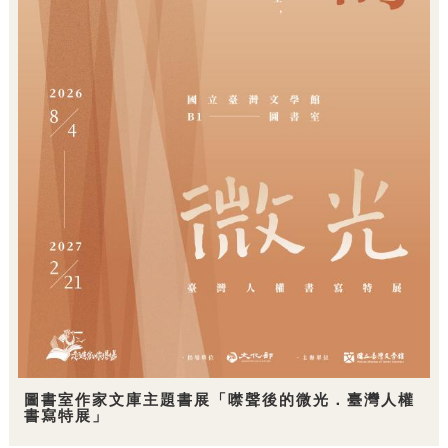
圖書室作家文庫主題書展「噤聲後的微光．臺灣人權
書寫特展」