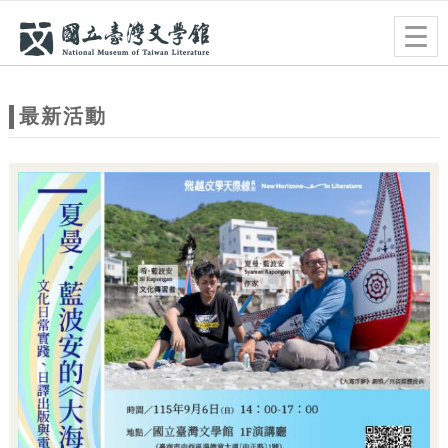
跳到主要內容
網站導覽
Togg
navig
網
站
最新活動
主
題