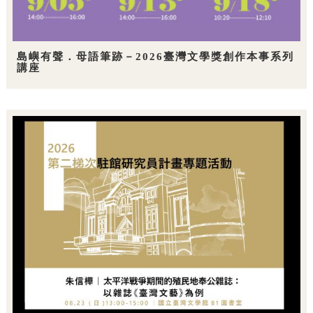
島嶼有聲．母語筆跡－2026臺灣文學獎創作本事系列
講座