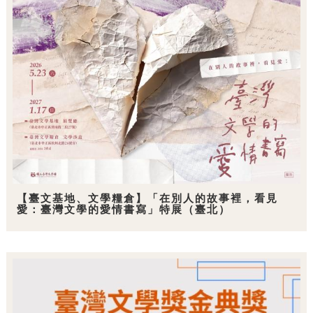
【臺文基地、文學糧倉】「在別人的故事裡，看見
愛：臺灣文學的愛情書寫」特展（臺北）