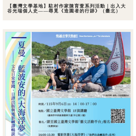
【臺灣文學基地】駐村作家陳育萱系列活動｜出入大
谷光瑞個人史——尋覓《造園者的行跡》（臺北）