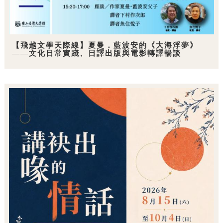
【飛越文學天際線】夏曼．藍波安的《大海浮夢》
——文化日常實踐、日譯出版與電影轉譯暢談