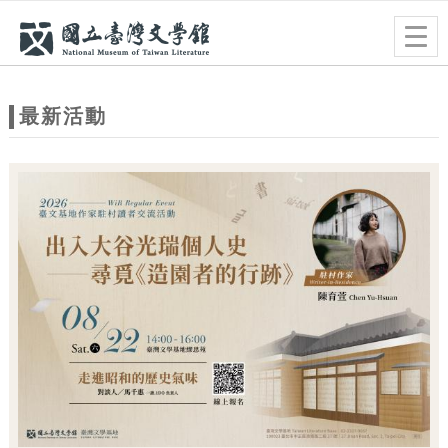
跳到主要內容
網站導覽
Togg
navig
網
站
最新活動
主
題