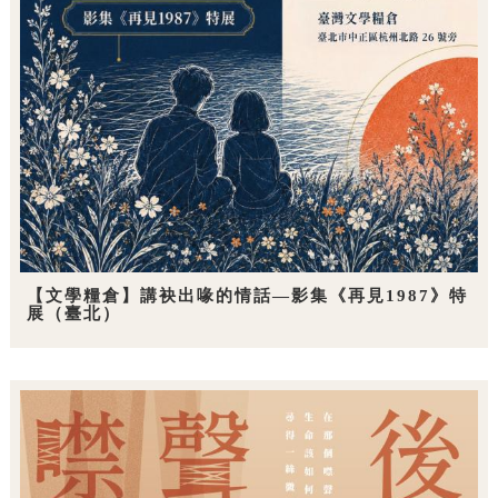
【文學糧倉】講袂出喙的情話—影集《再見1987》特
展（臺北）