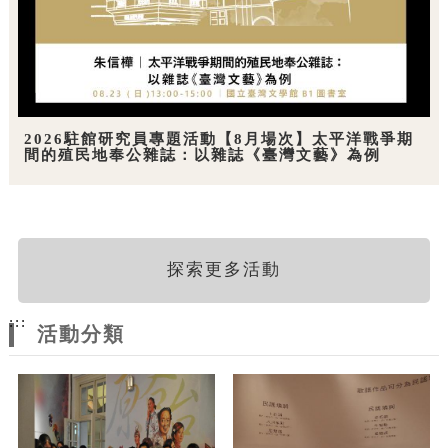
2026駐館研究員專題活動【8月場次】太平洋戰爭期
間的殖民地奉公雜誌：以雜誌《臺灣文藝》為例
探索更多活動
:::
活動分類