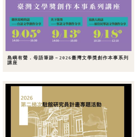
島嶼有聲．母語筆跡－2026臺灣文學獎創作本事系列
講座