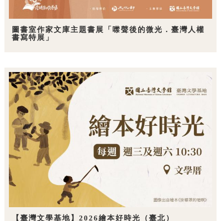
圖書室作家文庫主題書展「噤聲後的微光．臺灣人權
書寫特展」
【臺灣文學基地】2026繪本好時光（臺北）