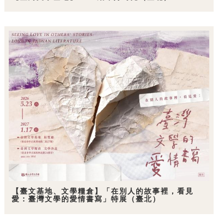
【臺文基地、文學糧倉】「在別人的故事裡，看見
愛：臺灣文學的愛情書寫」特展（臺北）