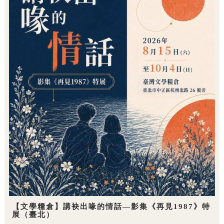
【文學糧倉】講袂出喙的情話—影集《再見1987》特
展（臺北）