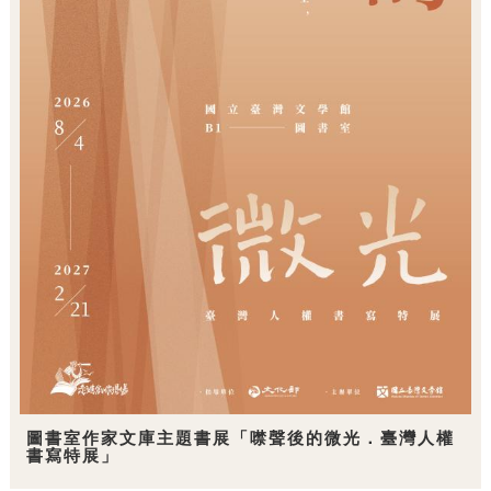
圖書室作家文庫主題書展「噤聲後的微光．臺灣人權
書寫特展」