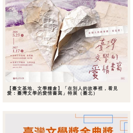
【臺文基地、文學糧倉】「在別人的故事裡，看見
愛：臺灣文學的愛情書寫」特展（臺北）