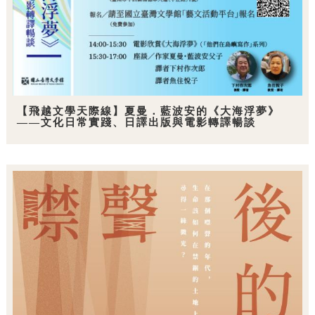
【飛越文學天際線】夏曼．藍波安的《大海浮夢》
——文化日常實踐、日譯出版與電影轉譯暢談