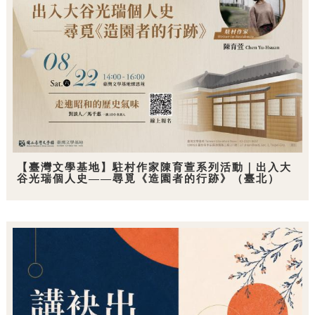
【臺灣文學基地】駐村作家陳育萱系列活動｜出入大
谷光瑞個人史——尋覓《造園者的行跡》（臺北）