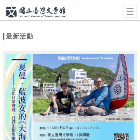
跳到主要內容
網站導覽
Togg
navig
網
站
最新活動
主
題