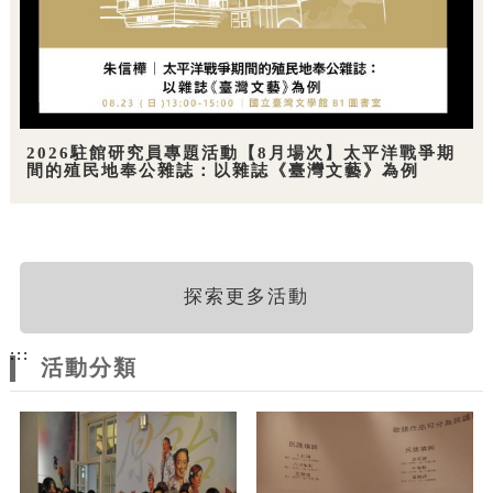
2026駐館研究員專題活動【8月場次】太平洋戰爭期
間的殖民地奉公雜誌：以雜誌《臺灣文藝》為例
探索更多活動
:::
活動分類