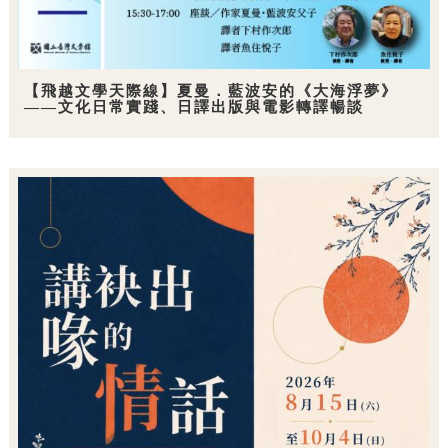
【飛越文學天際線】夏曼．藍波安的《大海浮夢》
——文化日常實踐、日譯出版與電影轉譯暢談