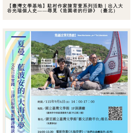
【臺灣文學基地】駐村作家陳育萱系列活動｜出入大
谷光瑞個人史——尋覓《造園者的行跡》（臺北）