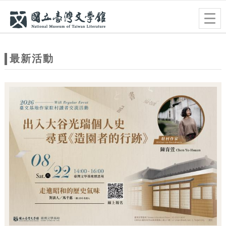
跳到主要內容
網站導覽
Togg
navig
網
站
最新活動
主
題