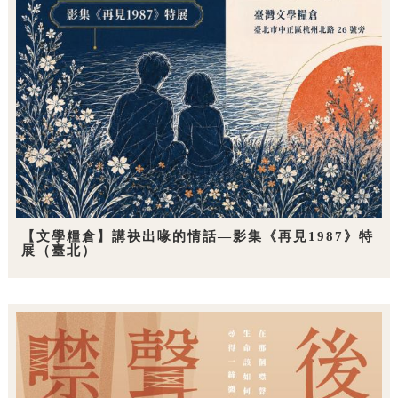
【文學糧倉】講袂出喙的情話—影集《再見1987》特
展（臺北）