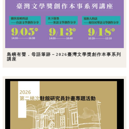
島嶼有聲．母語筆跡－2026臺灣文學獎創作本事系列
講座