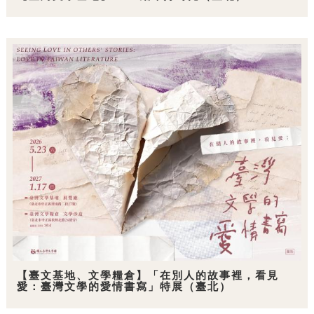
【臺文基地、文學糧倉】「在別人的故事裡，看見
愛：臺灣文學的愛情書寫」特展（臺北）