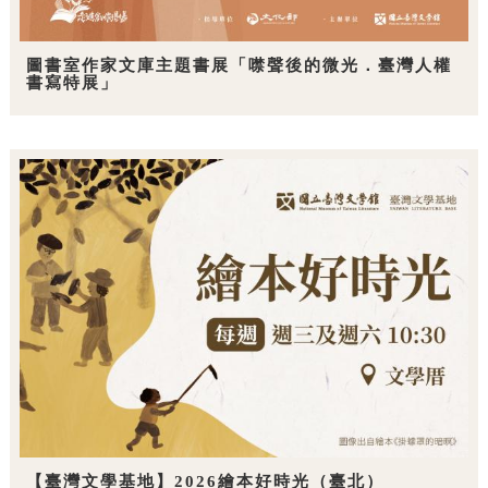
圖書室作家文庫主題書展「噤聲後的微光．臺灣人權
書寫特展」
【臺灣文學基地】2026繪本好時光（臺北）