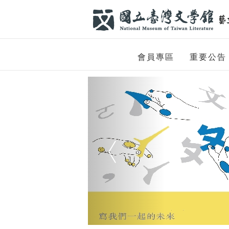
跳到主要內容
網站導覽
網
會員專區
重要公告
站
Previous
主
題