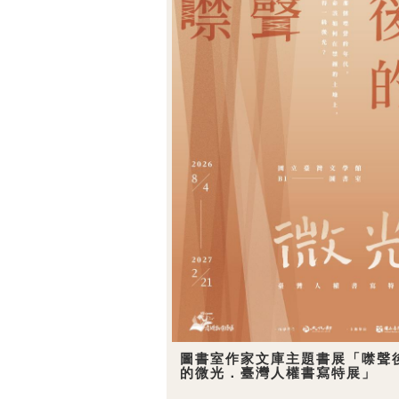
圖書室作家文庫主題書展「噤聲
的微光．臺灣人權書寫特展」