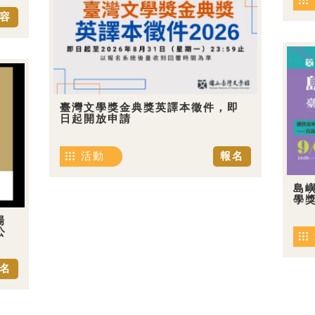
容
臺灣文學獎金典獎英譯本徵件，即
日起開放申請
活動
報名
島嶼
學
場
公
名