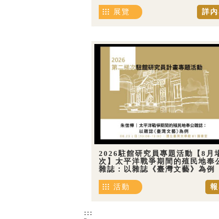
展覽
詳內
2026駐館研究員專題活動【8月
次】太平洋戰爭期間的殖民地奉
雜誌：以雜誌《臺灣文藝》為例
活動
報
:::