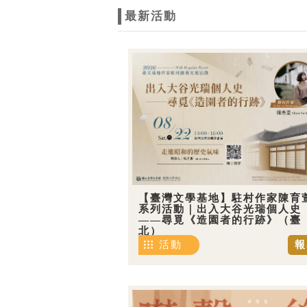
最新活動
【臺灣文學基地】駐村作家陳育
系列活動｜出入大谷光瑞個人史
——尋覓《造園者的行跡》（臺
北）
活動
報