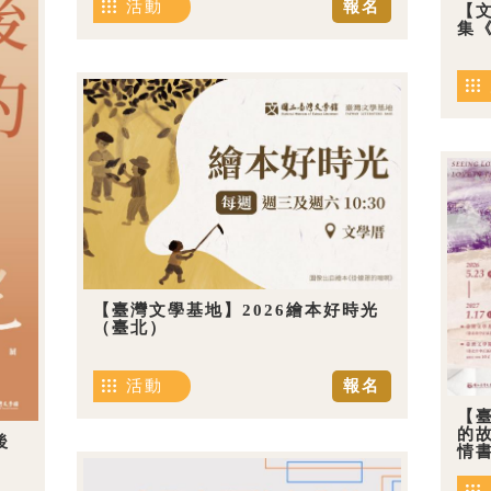
活動
報名
【
集《
【臺灣文學基地】2026繪本好時光
（臺北）
活動
報名
【
的
後
情