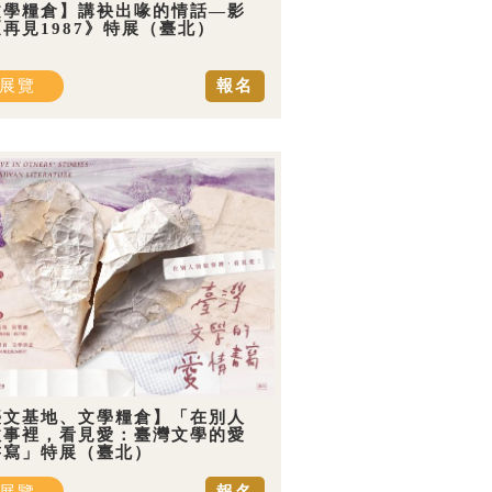
文學糧倉】講袂出喙的情話—影
再見1987》特展（臺北）
展覽
報名
臺文基地、文學糧倉】「在別人
故事裡，看見愛：臺灣文學的愛
書寫」特展（臺北）