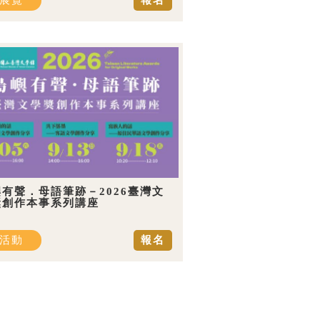
展覽
報名
有聲．母語筆跡－2026臺灣文
獎創作本事系列講座
活動
報名