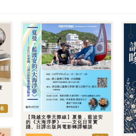
萱
名
【飛越文學天際線】夏曼．藍波安
的《大海浮夢》——文化日常實
踐、日譯出版與電影轉譯暢談