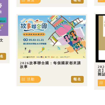
展覽
報名
文
名
2026故事聯合國：每個國家都來講
20
故事
次
雜
活動
報名