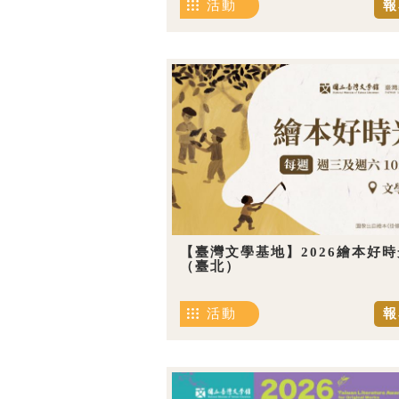
活動
報
【臺灣文學基地】2026繪本好時
（臺北）
活動
報