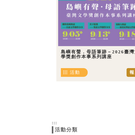
島嶼有聲．母語筆跡－2026臺灣
學獎創作本事系列講座
活動
報
:::
活動分類