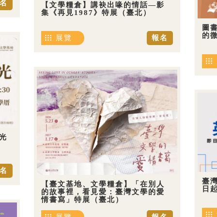
名
【文學糧倉】講袂出喙的情話—影
集《再見1987》特展（臺北）
圖
的
展覽
報名
光
名
臺
【臺文基地、文學糧倉】「在別人
日
的故事裡，看見愛：臺灣文學的愛
情書寫」特展（臺北）