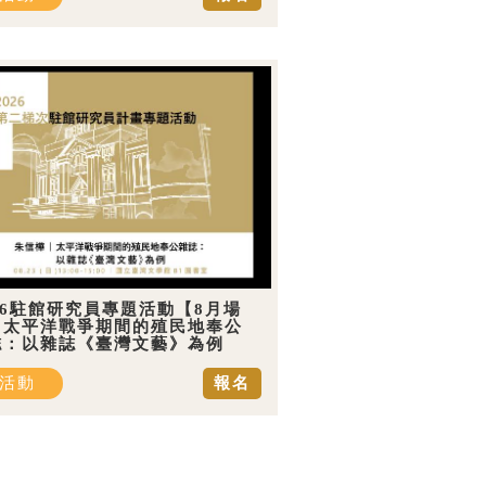
26駐館研究員專題活動【8月場
】太平洋戰爭期間的殖民地奉公
誌：以雜誌《臺灣文藝》為例
活動
報名