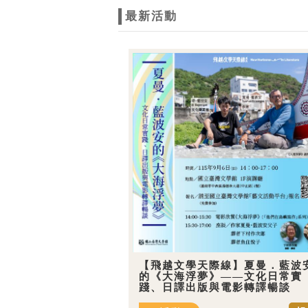
最新活動
【飛越文學天際線】夏曼．藍波
的《大海浮夢》——文化日常實
踐、日譯出版與電影轉譯暢談