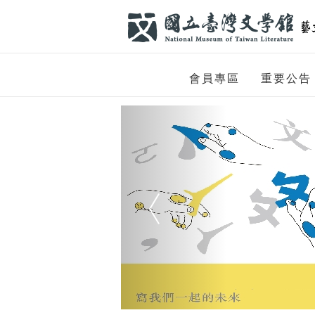
跳到主要內容
網站導覽
網
會員專區
重要公告
站
Previous
主
題