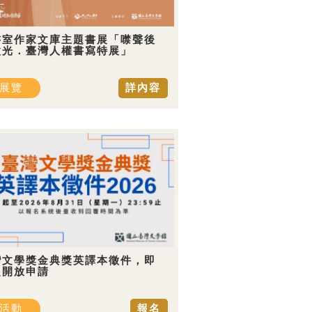
書室作家文庫主題書展「噤聲後
微光．臺灣人權書寫特展」
展覽
詳內容
灣文學獎金典獎英譯本徵件，即
起開放申請
活動
報名