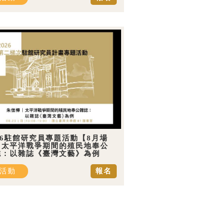
26駐館研究員專題活動【8月場
】太平洋戰爭期間的殖民地奉公
誌：以雜誌《臺灣文藝》為例
活動
報名