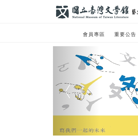
跳到主要內容
網站導覽
網
會員專區
重要公告
站
Previous
主
題