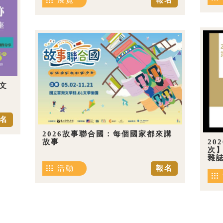
展覽
報名
文
名
2026故事聯合國：每個國家都來講
20
故事
次
雜
活動
報名