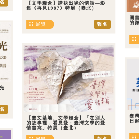
名
【文學糧倉】講袂出喙的情話—影
集《再見1987》特展（臺北）
圖
的
展覽
報名
光
名
臺
【臺文基地、文學糧倉】「在別人
日
的故事裡，看見愛：臺灣文學的愛
情書寫」特展（臺北）