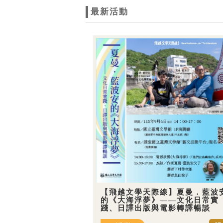
最新活動
【飛越文學天際線】夏曼．藍波
的《大海浮夢》——文化日常實
踐、日譯出版與電影轉譯暢談