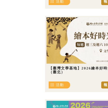
活動
報
【臺灣文學基地】2026繪本好時
（臺北）
活動
報