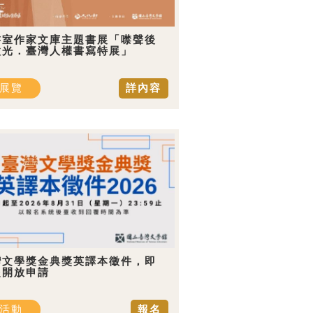
書室作家文庫主題書展「噤聲後
微光．臺灣人權書寫特展」
展覽
詳內容
灣文學獎金典獎英譯本徵件，即
起開放申請
活動
報名