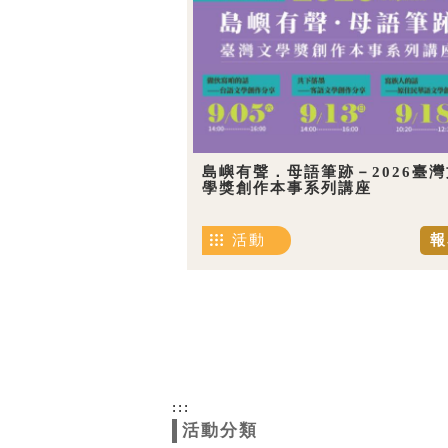
島嶼有聲．母語筆跡－2026臺灣
學獎創作本事系列講座
活動
報
:::
活動分類