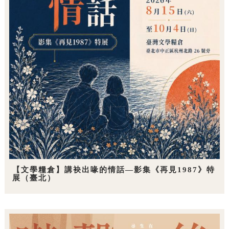
【文學糧倉】講袂出喙的情話—影集《再見1987》特
展（臺北）