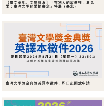
【臺文基地、文學糧倉】「在別人的故事裡，看見
愛：臺灣文學的愛情書寫」特展（臺北）
臺灣文學獎金典獎英譯本徵件，即日起開放申請