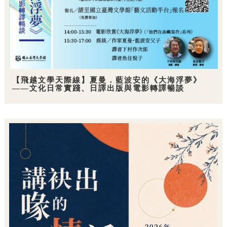
【飛越文學天際線】夏曼．藍波安的《大海浮夢》
——文化日常實踐、日譯出版與電影轉譯暢談