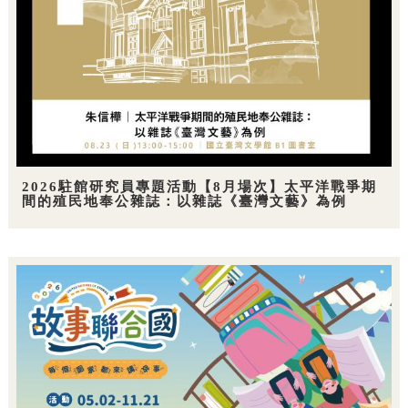
2026駐館研究員專題活動【8月場次】太平洋戰爭期
間的殖民地奉公雜誌：以雜誌《臺灣文藝》為例