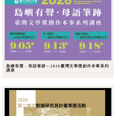
島嶼有聲．母語筆跡－2026臺灣文學獎創作本事系列
講座