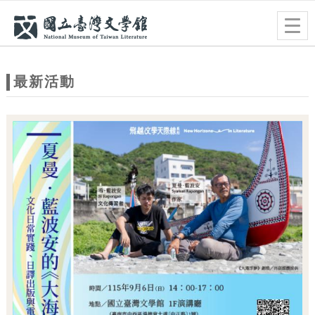
跳到主要內容
網站導覽
Togg
navig
網
站
最新活動
主
題