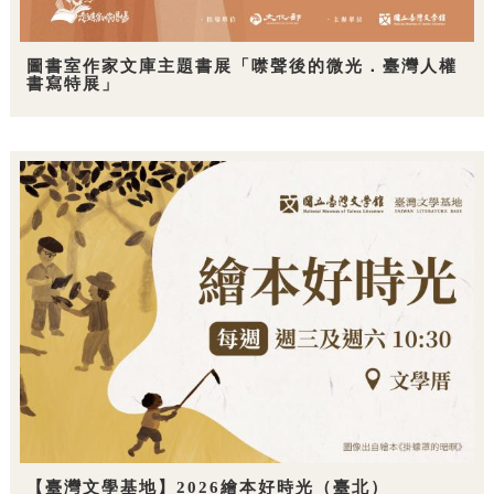
圖書室作家文庫主題書展「噤聲後的微光．臺灣人權
書寫特展」
【臺灣文學基地】2026繪本好時光（臺北）