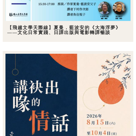
【飛越文學天際線】夏曼．藍波安的《大海浮夢》
——文化日常實踐、日譯出版與電影轉譯暢談