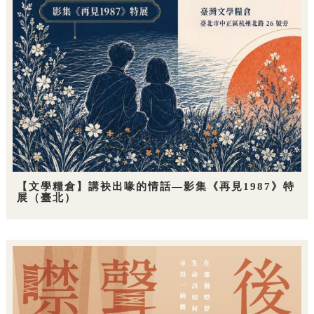
【文學糧倉】講袂出喙的情話—影集《再見1987》特
展（臺北）