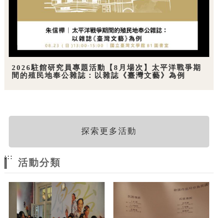
2026駐館研究員專題活動【8月場次】太平洋戰爭期
間的殖民地奉公雜誌：以雜誌《臺灣文藝》為例
探索更多活動
:::
活動分類