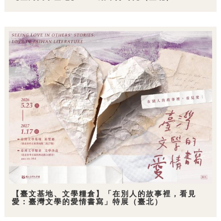
【臺文基地、文學糧倉】「在別人的故事裡，看見
愛：臺灣文學的愛情書寫」特展（臺北）