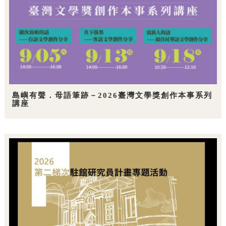
島嶼有聲．母語筆跡－2026臺灣文學獎創作本事系列
講座