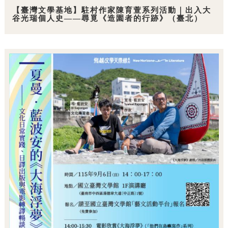
【臺灣文學基地】駐村作家陳育萱系列活動｜出入大
谷光瑞個人史——尋覓《造園者的行跡》（臺北）