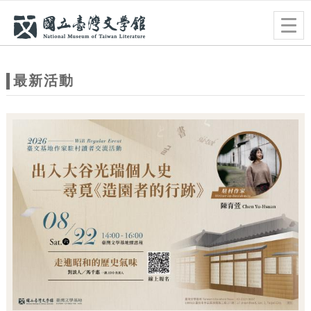
跳到主要內容
網站導覽
Togg
navig
網
站
最新活動
主
題