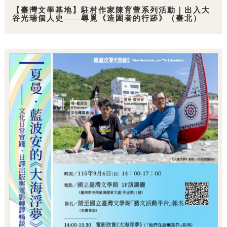
【臺灣文學基地】駐村作家陳育萱系列活動｜出入大
谷光瑞個人史——尋覓《造園者的行跡》（臺北）