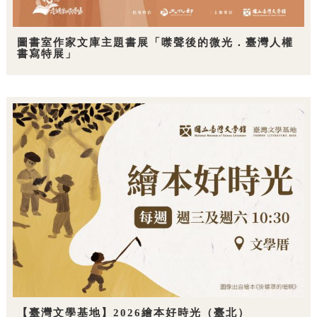
圖書室作家文庫主題書展「噤聲後的微光．臺灣人權
書寫特展」
【臺灣文學基地】2026繪本好時光（臺北）