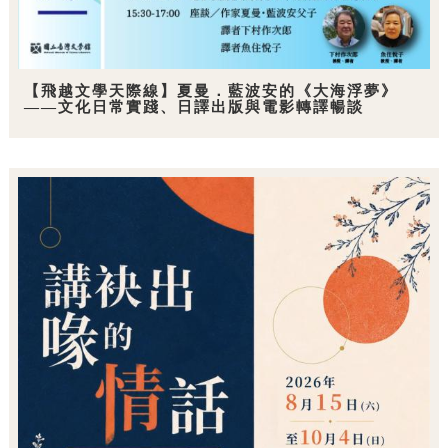
【飛越文學天際線】夏曼．藍波安的《大海浮夢》
——文化日常實踐、日譯出版與電影轉譯暢談