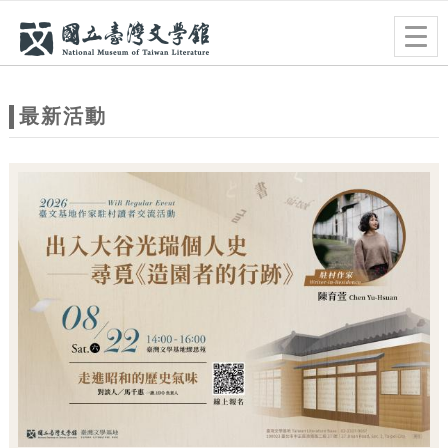
跳到主要內容
網站導覽
Togg
navig
網
站
最新活動
主
題