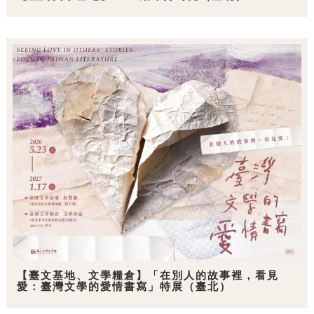
【臺文基地、文學糧倉】「在別人的故事裡，看見
愛：臺灣文學的愛情書寫」特展（臺北）