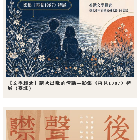
【文學糧倉】講袂出喙的情話—影集《再見1987》特
展（臺北）