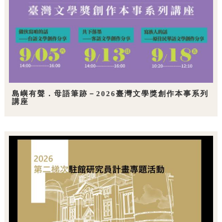
島嶼有聲．母語筆跡－2026臺灣文學獎創作本事系列
講座