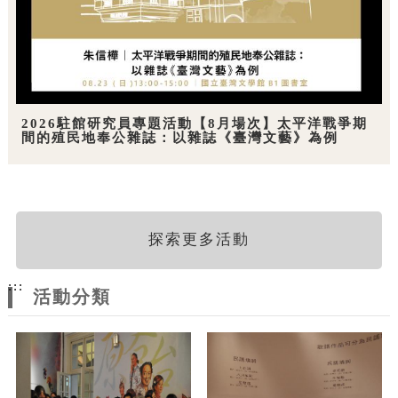
2026駐館研究員專題活動【8月場次】太平洋戰爭期
間的殖民地奉公雜誌：以雜誌《臺灣文藝》為例
探索更多活動
:::
活動分類