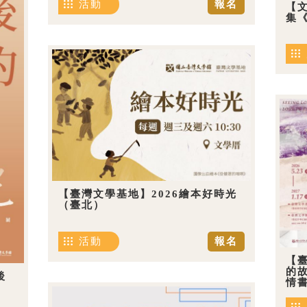
活動
報名
【
集《
【臺灣文學基地】2026繪本好時光
（臺北）
活動
報名
【
的
後
情