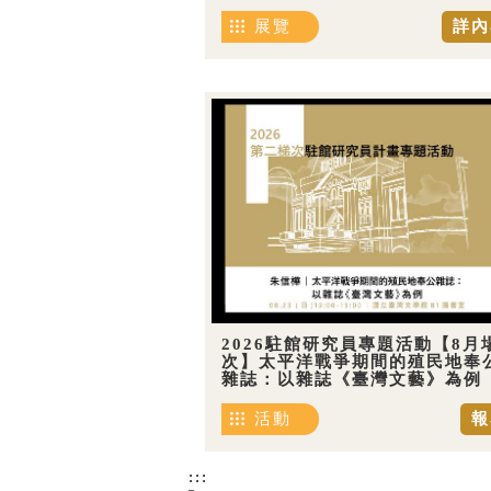
展覽
詳內
2026駐館研究員專題活動【8月
次】太平洋戰爭期間的殖民地奉
雜誌：以雜誌《臺灣文藝》為例
活動
報
:::