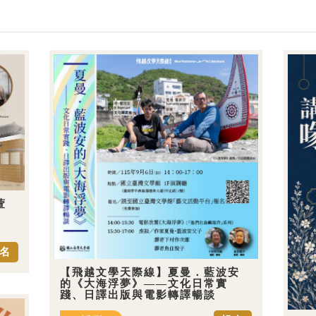
萱
名
【飛越文學天際線】夏曼．藍波安
的《大海浮夢》——文化日常實
踐、日譯出版與電影轉譯暢談