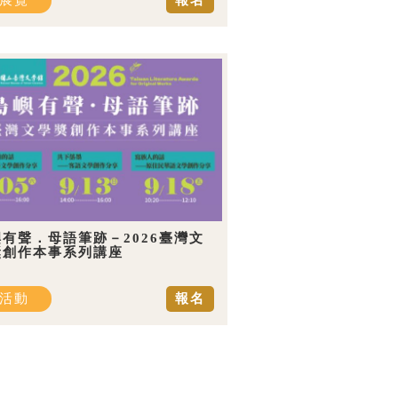
展覽
報名
有聲．母語筆跡－2026臺灣文
獎創作本事系列講座
活動
報名