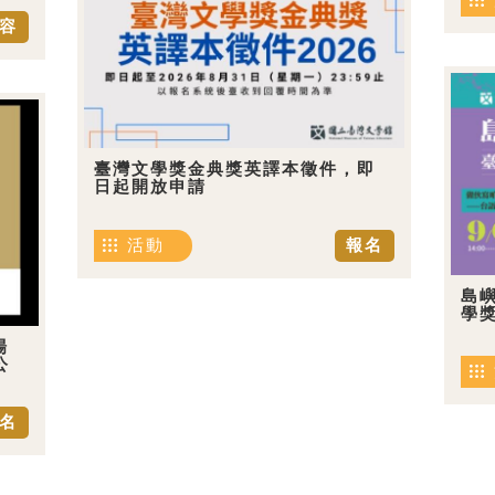
容
臺灣文學獎金典獎英譯本徵件，即
日起開放申請
活動
報名
島嶼
學
場
公
名