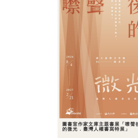
圖書室作家文庫主題書展「噤聲
的微光．臺灣人權書寫特展」