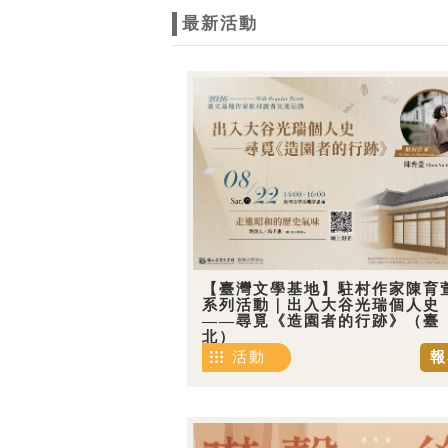
最新活動
【臺灣文學基地】駐村作家陳育
系列活動｜出入大谷光瑞個人史
——尋覓《造園者的行跡》（臺
北）
活動
報