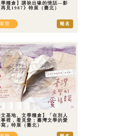
文學糧倉】講袂出喙的情話—影
再見1987》特展（臺北）
展覽
報名
臺文基地、文學糧倉】「在別人
故事裡，看見愛：臺灣文學的愛
書寫」特展（臺北）