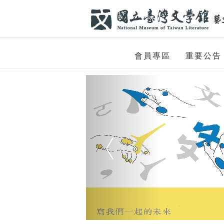
跳到主要內容
網站導覽
網
會員專區
重要公告
站
Previous
主
題