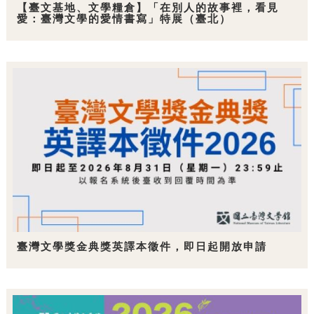
【臺文基地、文學糧倉】「在別人的故事裡，看見
愛：臺灣文學的愛情書寫」特展（臺北）
臺灣文學獎金典獎英譯本徵件，即日起開放申請