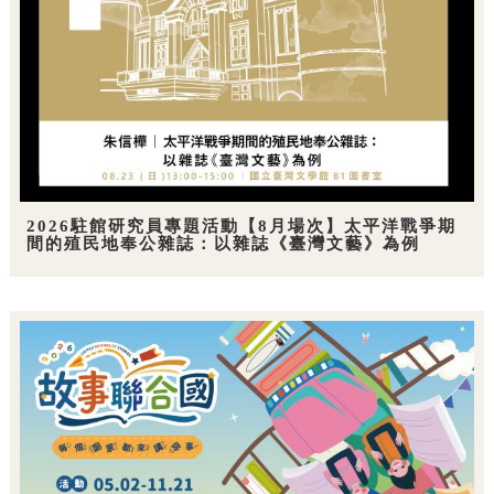
2026駐館研究員專題活動【8月場次】太平洋戰爭期
間的殖民地奉公雜誌：以雜誌《臺灣文藝》為例