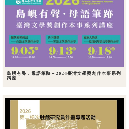
島嶼有聲．母語筆跡－2026臺灣文學獎創作本事系列
講座