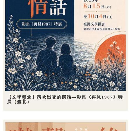
【文學糧倉】講袂出喙的情話—影集《再見1987》特
展（臺北）