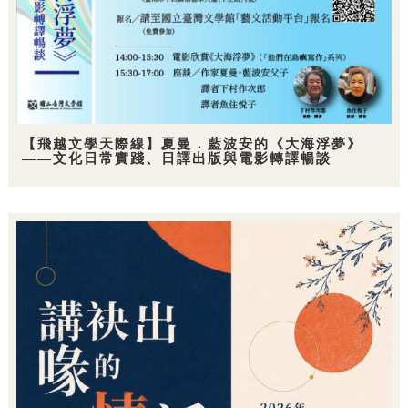
【飛越文學天際線】夏曼．藍波安的《大海浮夢》
——文化日常實踐、日譯出版與電影轉譯暢談