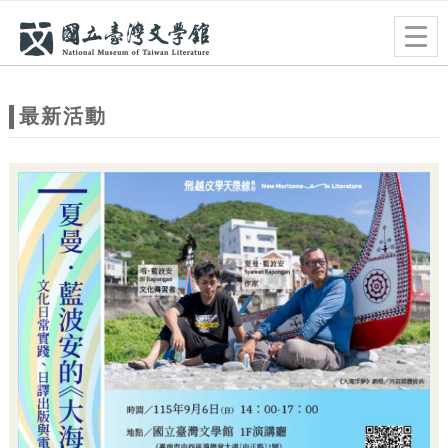
跳到主要內容
網站導覽
Togg
navig
網
站
最新活動
主
題