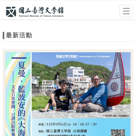
跳到主要內容
網站導覽
Togg
navig
網
站
最新活動
主
題