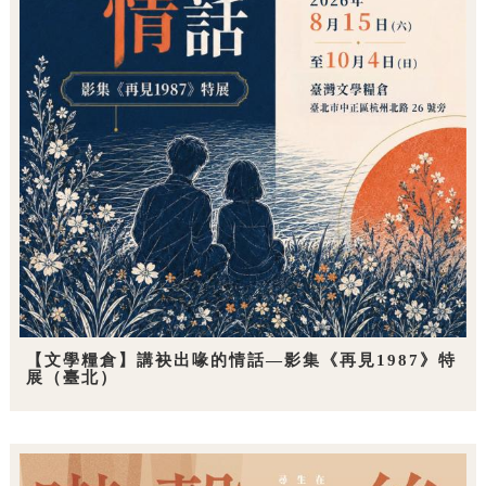
【文學糧倉】講袂出喙的情話—影集《再見1987》特
展（臺北）