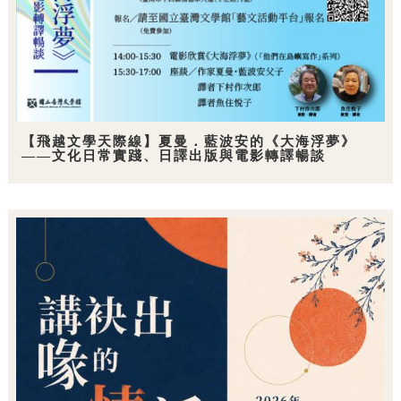
【飛越文學天際線】夏曼．藍波安的《大海浮夢》
——文化日常實踐、日譯出版與電影轉譯暢談