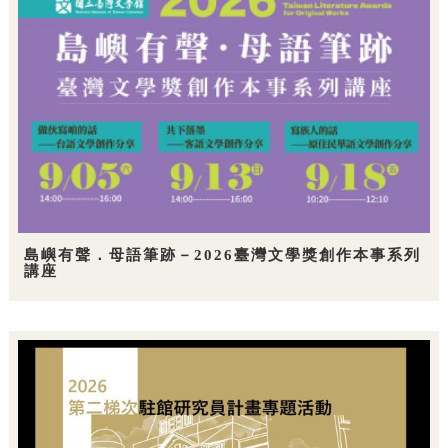
島嶼有聲．母語筆跡－2026臺灣文學獎創作本事系列
講座