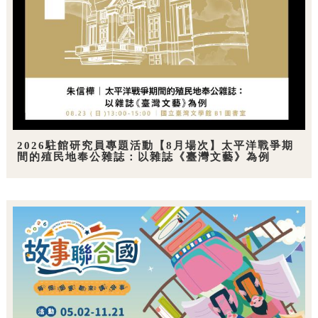
2026駐館研究員專題活動【8月場次】太平洋戰爭期
間的殖民地奉公雜誌：以雜誌《臺灣文藝》為例