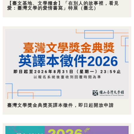
【臺文基地、文學糧倉】「在別人的故事裡，看見
愛：臺灣文學的愛情書寫」特展（臺北）
臺灣文學獎金典獎英譯本徵件，即日起開放申請