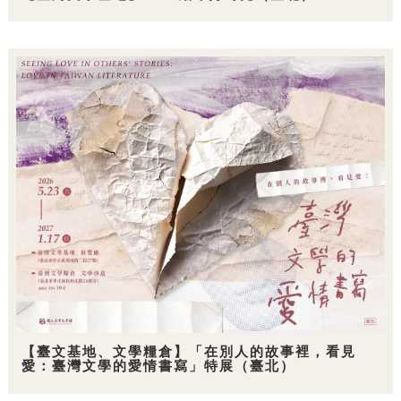
【臺文基地、文學糧倉】「在別人的故事裡，看見
愛：臺灣文學的愛情書寫」特展（臺北）