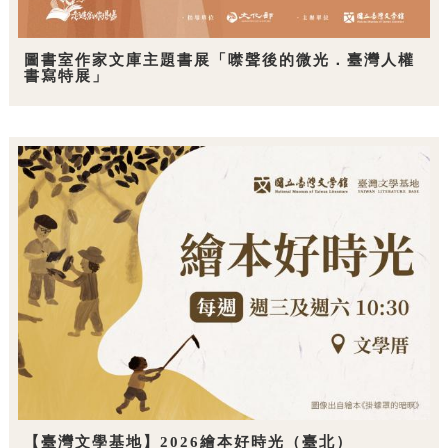
圖書室作家文庫主題書展「噤聲後的微光．臺灣人權
書寫特展」
【臺灣文學基地】2026繪本好時光（臺北）