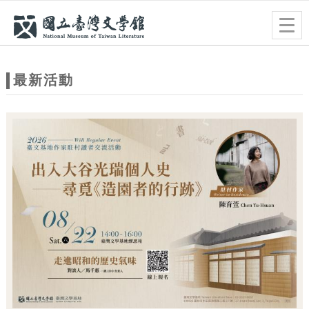
跳到主要內容
網站導覽
Togg
navig
網
站
最新活動
主
題