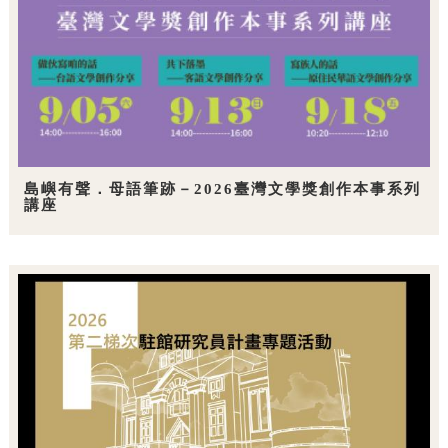
島嶼有聲．母語筆跡－2026臺灣文學獎創作本事系列
講座