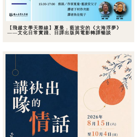
【飛越文學天際線】夏曼．藍波安的《大海浮夢》
——文化日常實踐、日譯出版與電影轉譯暢談