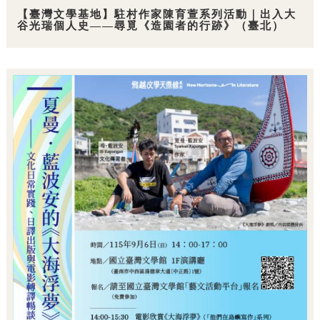
【臺灣文學基地】駐村作家陳育萱系列活動｜出入大
谷光瑞個人史——尋覓《造園者的行跡》（臺北）