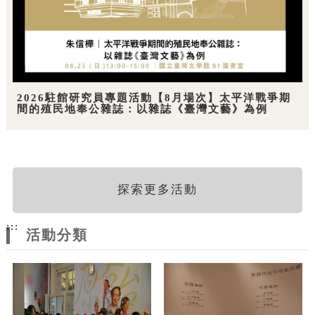
2026駐館研究員專題活動【8月場次】太平洋戰爭期
間的殖民地奉公雜誌：以雜誌《臺灣文藝》為例
探索更多活動
:::
活動分類