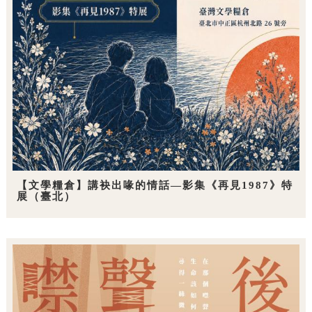
【文學糧倉】講袂出喙的情話—影集《再見1987》特
展（臺北）