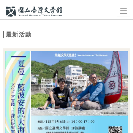
跳到主要內容
網站導覽
Togg
navig
網
站
最新活動
主
題