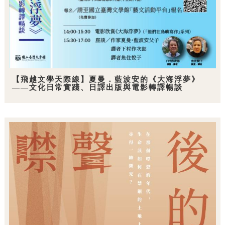
【飛越文學天際線】夏曼．藍波安的《大海浮夢》
——文化日常實踐、日譯出版與電影轉譯暢談