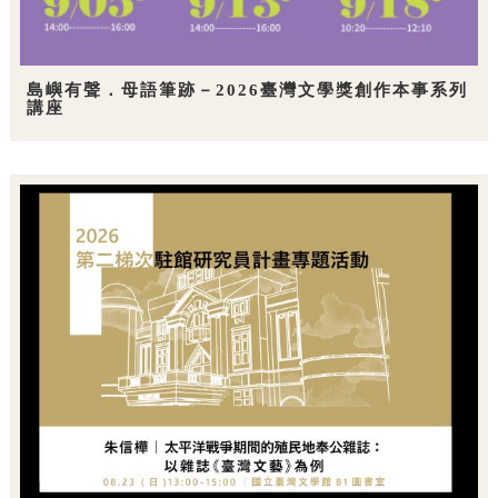
島嶼有聲．母語筆跡－2026臺灣文學獎創作本事系列
講座