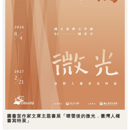
圖書室作家文庫主題書展「噤聲後的微光．臺灣人權
書寫特展」