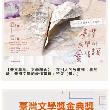
【臺文基地、文學糧倉】「在別人的故事裡，看見
愛：臺灣文學的愛情書寫」特展（臺北）