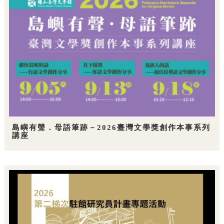
島嶼有聲．母語筆跡－2026臺灣文學獎創作本事系列
講座