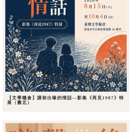
【文學糧倉】講袂出喙的情話—影集《再見1987》特
展（臺北）