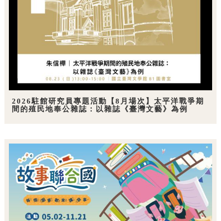
2026駐館研究員專題活動【8月場次】太平洋戰爭期
間的殖民地奉公雜誌：以雜誌《臺灣文藝》為例