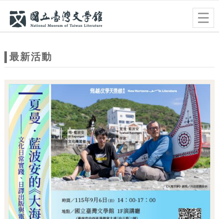
跳到主要內容
網站導覽
Togg
navig
網
站
最新活動
主
題