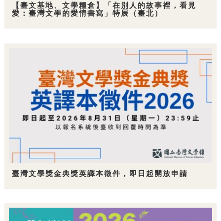
【臺文基地、文學糧倉】「在別人的故事裡，看見
愛：臺灣文學的愛情書寫」特展（臺北）
臺灣文學獎金典獎英譯本徵件，即日起開放申請