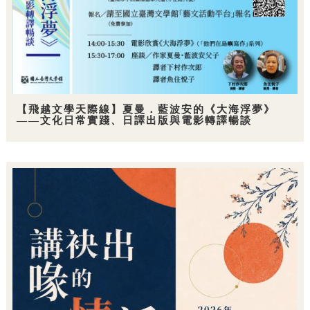
【飛越文學天際線】夏曼．藍波安的《大海浮夢》
——文化日常實踐、日譯出版與電影轉譯暢談