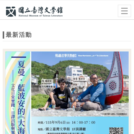
跳到主要內容
網站導覽
Togg
navig
網
站
最新活動
主
題