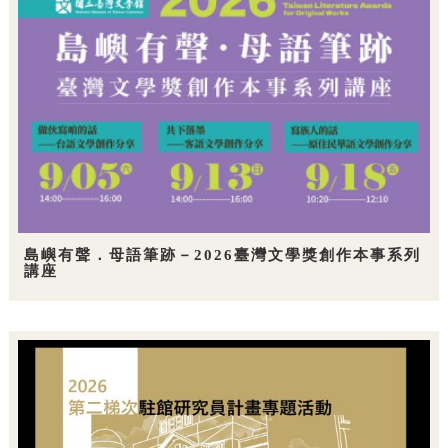
島嶼有聲．母語筆跡－2026臺灣文學獎創作本事系列
講座