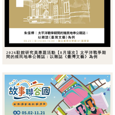
2026駐館研究員專題活動【8月場次】太平洋戰爭期
間的殖民地奉公雜誌：以雜誌《臺灣文藝》為例