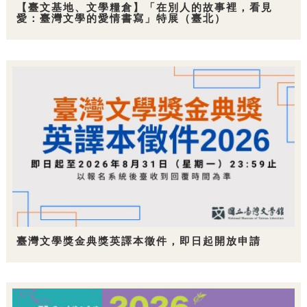
【臺文基地、文學糧倉】「在別人的故事裡，看見
愛：臺灣文學的愛情書寫」特展（臺北）
臺灣文學獎金典獎英譯本徵件，即日起開放申請