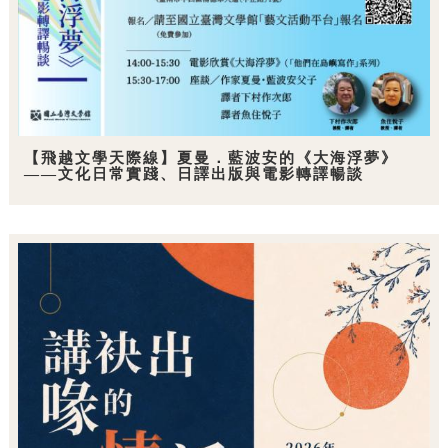
【飛越文學天際線】夏曼．藍波安的《大海浮夢》
——文化日常實踐、日譯出版與電影轉譯暢談