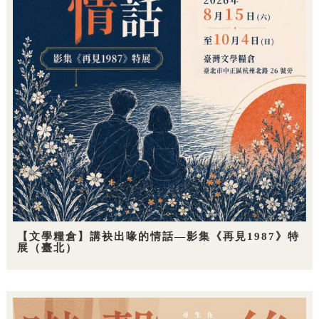
【文學糧倉】講袂出喙的情話—影集《再見1987》特
展（臺北）