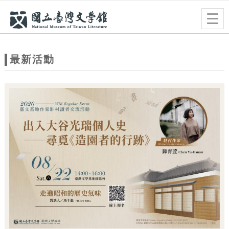
跳到主要內容
網站導覽
Togg
navig
網
站
最新活動
主
題