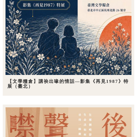
【文學糧倉】講袂出喙的情話—影集《再見1987》特
展（臺北）