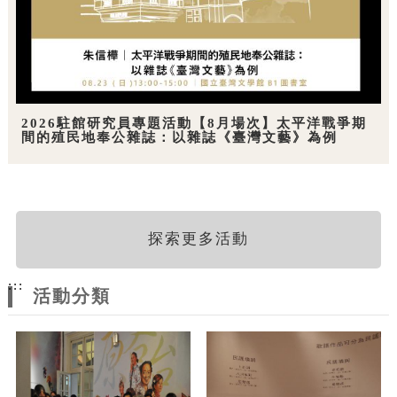
2026駐館研究員專題活動【8月場次】太平洋戰爭期
間的殖民地奉公雜誌：以雜誌《臺灣文藝》為例
探索更多活動
:::
活動分類