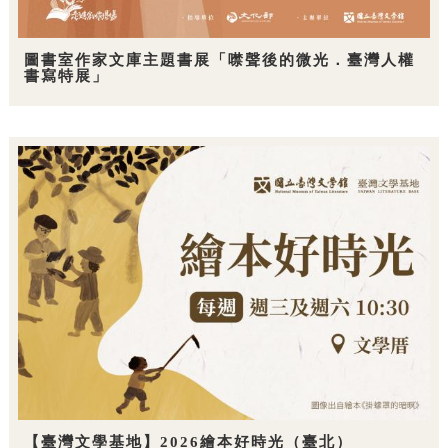
圖書室作家文庫主題書展「噤聲後的微光．臺灣人權
書寫特展」
【臺灣文學基地】2026繪本好時光（臺北）