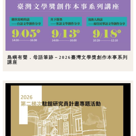
島嶼有聲．母語筆跡－2026臺灣文學獎創作本事系列
講座