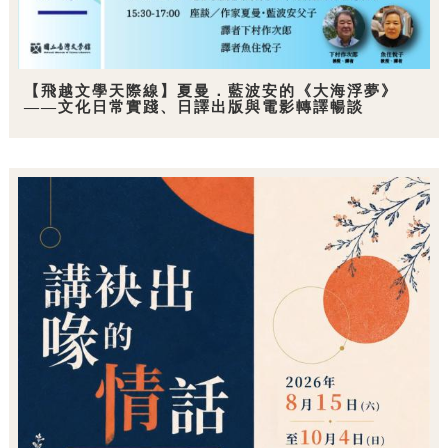
【飛越文學天際線】夏曼．藍波安的《大海浮夢》
——文化日常實踐、日譯出版與電影轉譯暢談