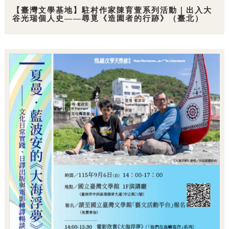
【臺灣文學基地】駐村作家陳育萱系列活動｜出入大
谷光瑞個人史——尋覓《造園者的行跡》（臺北）