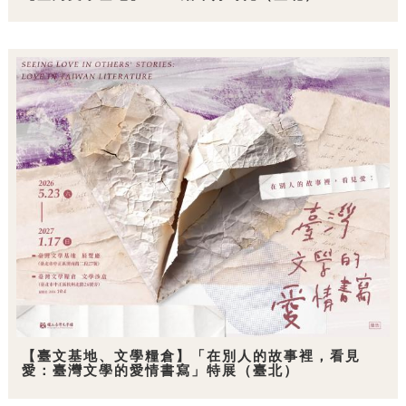
【臺文基地、文學糧倉】「在別人的故事裡，看見
愛：臺灣文學的愛情書寫」特展（臺北）