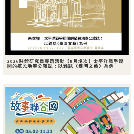
2026駐館研究員專題活動【8月場次】太平洋戰爭期
間的殖民地奉公雜誌：以雜誌《臺灣文藝》為例