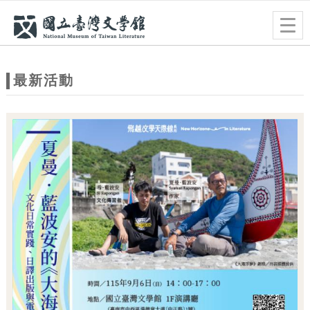
跳到主要內容
網站導覽
Togg
navig
網
站
最新活動
主
題