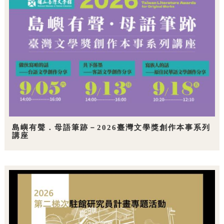
島嶼有聲．母語筆跡－2026臺灣文學獎創作本事系列
講座