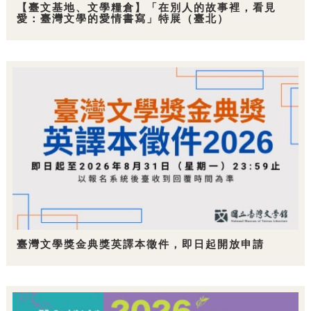
【臺文基地、文學糧倉】「在別人的故事裡，看見
愛：臺灣文學的愛情書寫」特展（臺北）
臺灣文學獎金典獎英譯本徵件，即日起開放申請