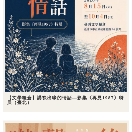
【文學糧倉】講袂出喙的情話—影集《再見1987》特
展（臺北）