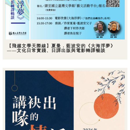
【飛越文學天際線】夏曼．藍波安的《大海浮夢》
——文化日常實踐、日譯出版與電影轉譯暢談