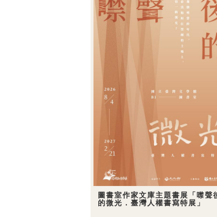
圖書室作家文庫主題書展「噤聲
的微光．臺灣人權書寫特展」