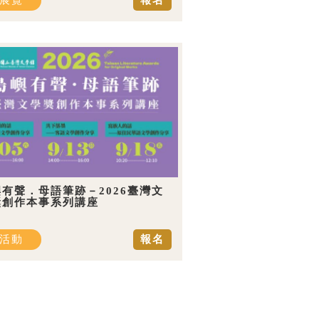
展覽
報名
有聲．母語筆跡－2026臺灣文
獎創作本事系列講座
活動
報名