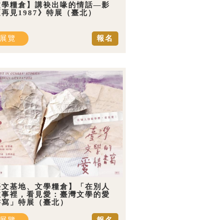
文學糧倉】講袂出喙的情話—影
再見1987》特展（臺北）
展覽
報名
臺文基地、文學糧倉】「在別人
故事裡，看見愛：臺灣文學的愛
書寫」特展（臺北）