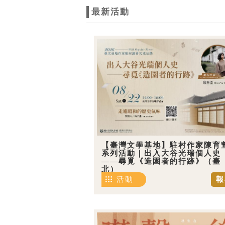
最新活動
【臺灣文學基地】駐村作家陳育
系列活動｜出入大谷光瑞個人史
——尋覓《造園者的行跡》（臺
北）
活動
報