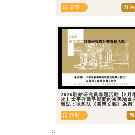
展覽
詳內
2026駐館研究員專題活動【8月
次】太平洋戰爭期間的殖民地奉
雜誌：以雜誌《臺灣文藝》為例
活動
報
:::