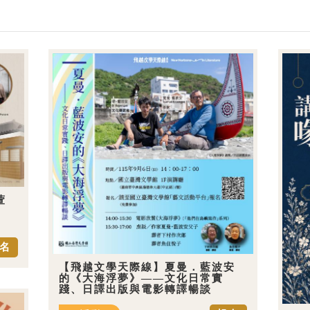
萱
名
【飛越文學天際線】夏曼．藍波安
的《大海浮夢》——文化日常實
踐、日譯出版與電影轉譯暢談