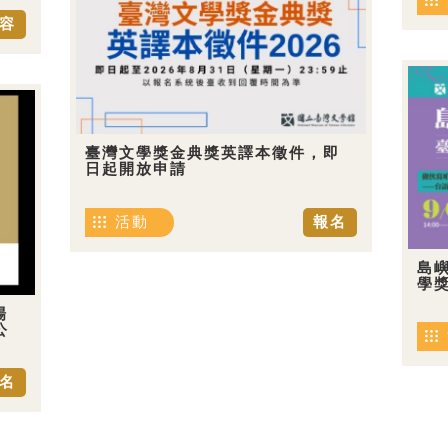
容
臺灣文學獎金典獎英譯本徵件，即
日起開放申請
活動
報名
島嶼
學
場
公
名