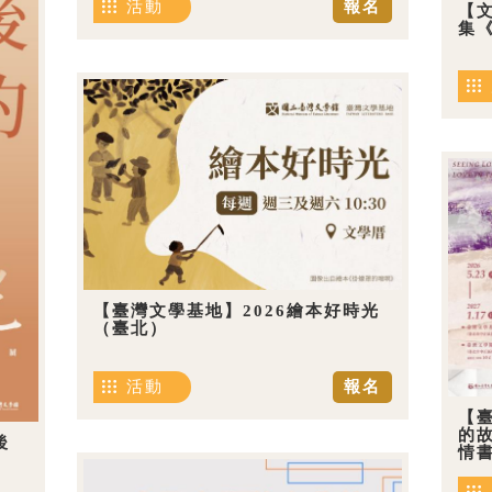
活動
報名
【
集《
【臺灣文學基地】2026繪本好時光
（臺北）
活動
報名
【
的
後
情