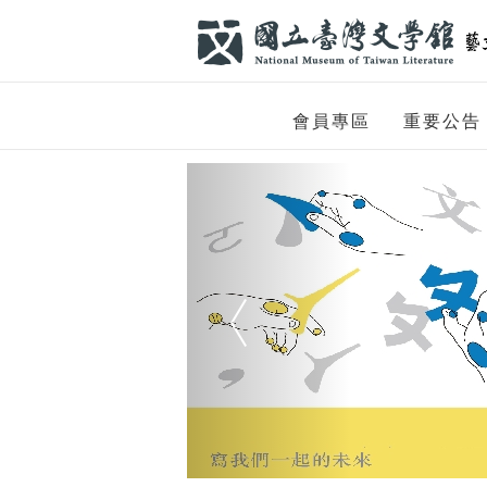
跳到主要內容
網站導覽
網
會員專區
重要公告
站
Previous
主
題