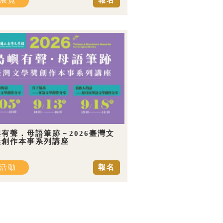
展覽
報名
有聲．母語筆跡－2026臺灣文
獎創作本事系列講座
活動
報名