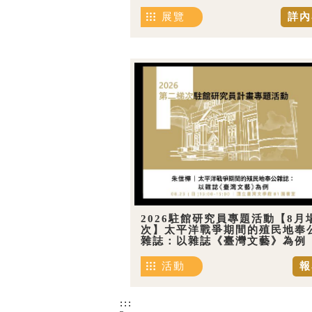
展覽
詳內
2026駐館研究員專題活動【8月
次】太平洋戰爭期間的殖民地奉
雜誌：以雜誌《臺灣文藝》為例
活動
報
:::