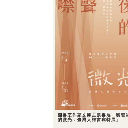
圖書室作家文庫主題書展「噤聲
的微光．臺灣人權書寫特展」