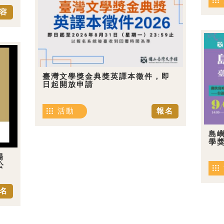
容
臺灣文學獎金典獎英譯本徵件，即
日起開放申請
活動
報名
島嶼
學
場
公
名