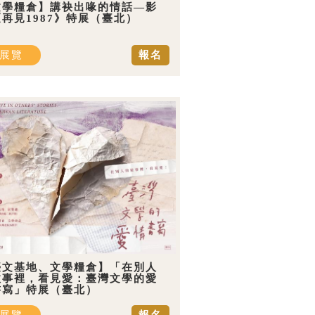
文學糧倉】講袂出喙的情話—影
再見1987》特展（臺北）
展覽
報名
臺文基地、文學糧倉】「在別人
故事裡，看見愛：臺灣文學的愛
書寫」特展（臺北）