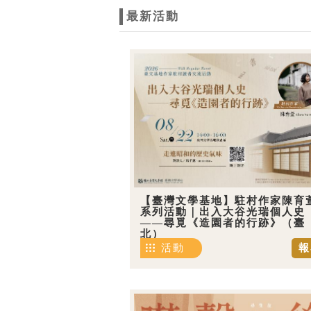
最新活動
【臺灣文學基地】駐村作家陳育
系列活動｜出入大谷光瑞個人史
——尋覓《造園者的行跡》（臺
北）
活動
報