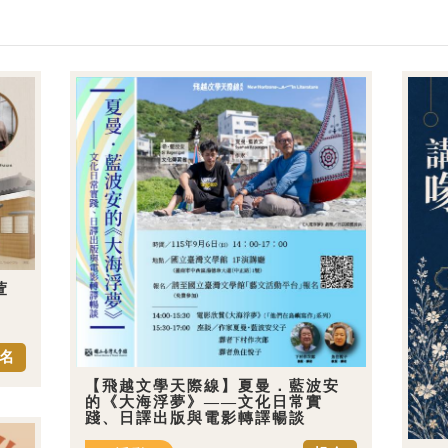
萱
名
【飛越文學天際線】夏曼．藍波安
的《大海浮夢》——文化日常實
踐、日譯出版與電影轉譯暢談