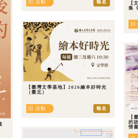
活動
報名
【
集《
【臺灣文學基地】2026繪本好時光
（臺北）
活動
報名
【
的
後
情