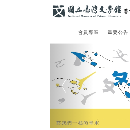
跳到主要內容
網站導覽
網
會員專區
重要公告
站
Previous
主
題