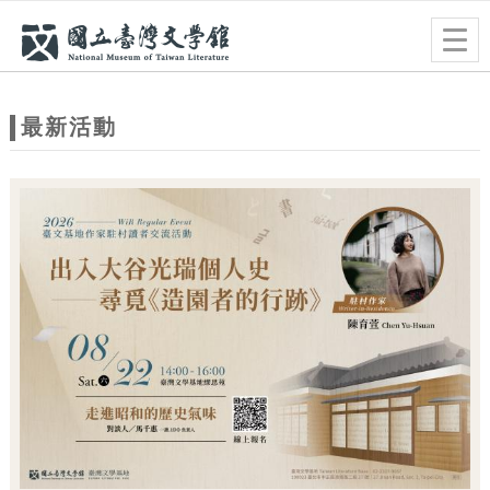
跳到主要內容
網站導覽
Togg
navig
網
站
最新活動
主
題