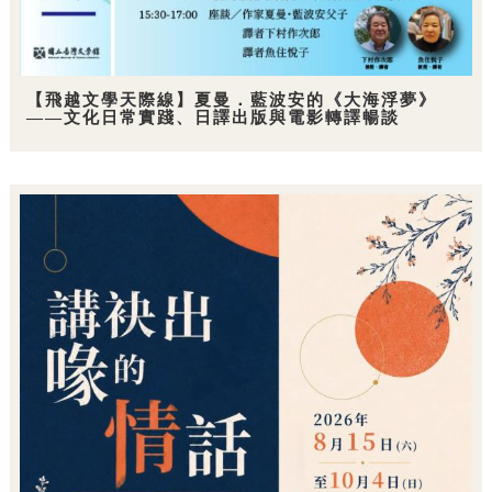
【飛越文學天際線】夏曼．藍波安的《大海浮夢》
——文化日常實踐、日譯出版與電影轉譯暢談