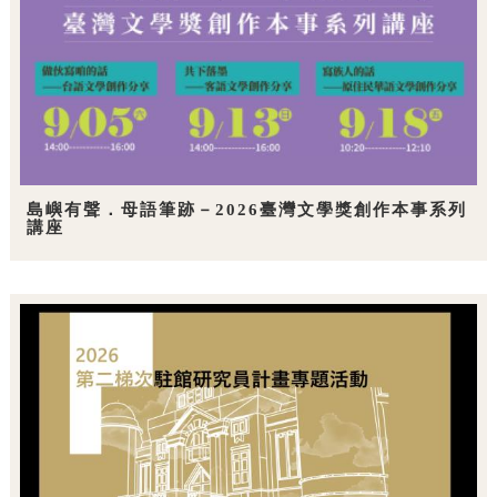
島嶼有聲．母語筆跡－2026臺灣文學獎創作本事系列
講座