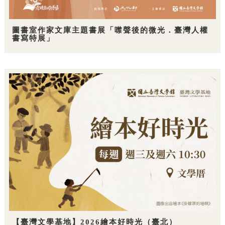
圖書室作家文庫主題書展「噤聲後的微光．臺灣人權
書寫特展」
【臺灣文學基地】2026繪本好時光（臺北）