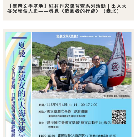
【臺灣文學基地】駐村作家陳育萱系列活動｜出入大
谷光瑞個人史——尋覓《造園者的行跡》（臺北）