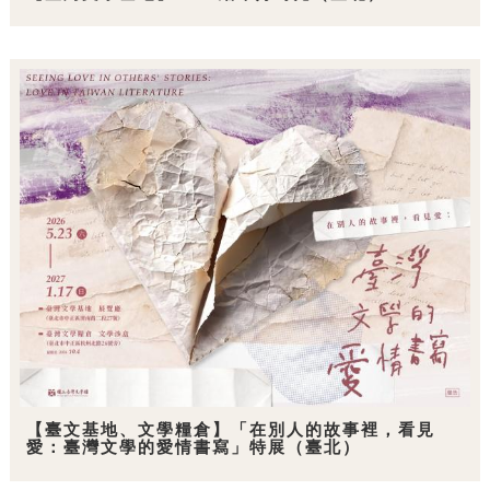
【臺文基地、文學糧倉】「在別人的故事裡，看見
愛：臺灣文學的愛情書寫」特展（臺北）