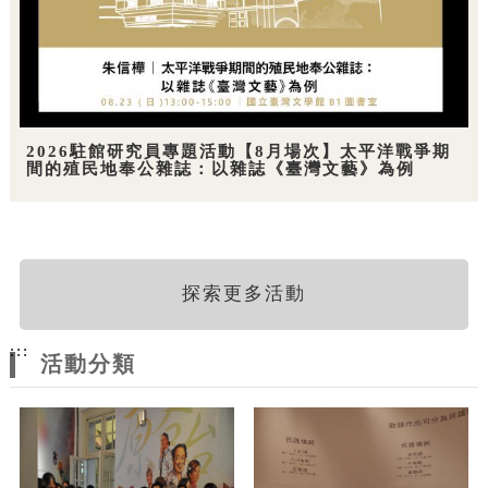
2026駐館研究員專題活動【8月場次】太平洋戰爭期
間的殖民地奉公雜誌：以雜誌《臺灣文藝》為例
探索更多活動
:::
活動分類