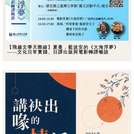
【飛越文學天際線】夏曼．藍波安的《大海浮夢》
——文化日常實踐、日譯出版與電影轉譯暢談