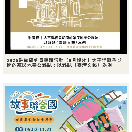
2026駐館研究員專題活動【8月場次】太平洋戰爭期
間的殖民地奉公雜誌：以雜誌《臺灣文藝》為例