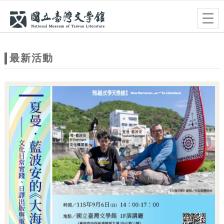
跳到主要內容
網站導覽
Togg
navig
網
站
最新活動
主
題