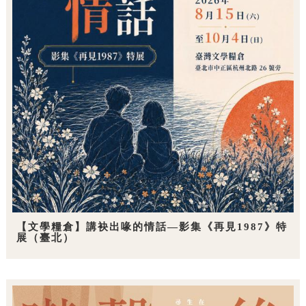
【文學糧倉】講袂出喙的情話—影集《再見1987》特
展（臺北）