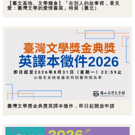
【臺文基地、文學糧倉】「在別人的故事裡，看見
愛：臺灣文學的愛情書寫」特展（臺北）
臺灣文學獎金典獎英譯本徵件，即日起開放申請