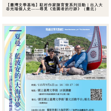
【臺灣文學基地】駐村作家陳育萱系列活動｜出入大
谷光瑞個人史——尋覓《造園者的行跡》（臺北）