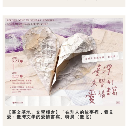
【臺文基地、文學糧倉】「在別人的故事裡，看見
愛：臺灣文學的愛情書寫」特展（臺北）