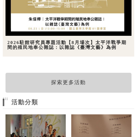
2026駐館研究員專題活動【8月場次】太平洋戰爭期
間的殖民地奉公雜誌：以雜誌《臺灣文藝》為例
探索更多活動
:::
活動分類