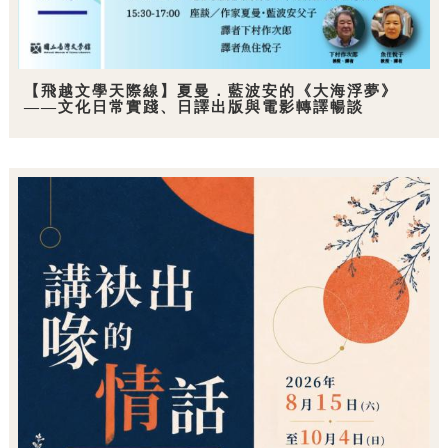
【飛越文學天際線】夏曼．藍波安的《大海浮夢》
——文化日常實踐、日譯出版與電影轉譯暢談