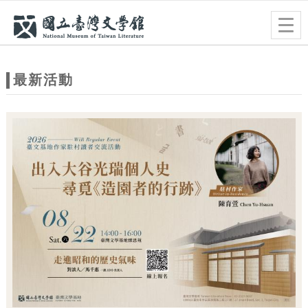
跳到主要內容
網站導覽
Togg
navig
網
站
最新活動
主
題