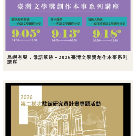
島嶼有聲．母語筆跡－2026臺灣文學獎創作本事系列
講座