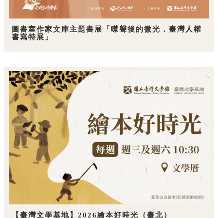
圖書室作家文庫主題書展「噤聲後的微光．臺灣人權
書寫特展」
【臺灣文學基地】2026繪本好時光（臺北）