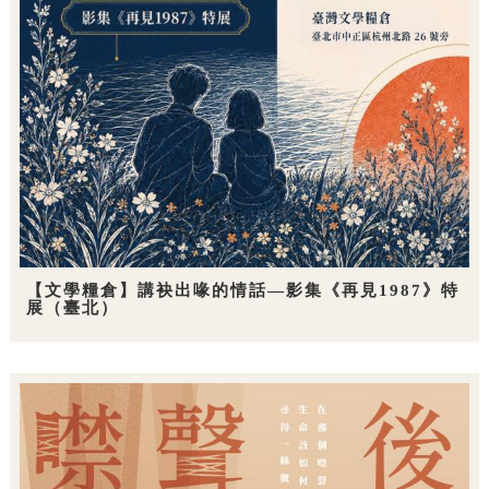
【文學糧倉】講袂出喙的情話—影集《再見1987》特
展（臺北）