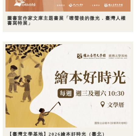
圖書室作家文庫主題書展「噤聲後的微光．臺灣人權
書寫特展」
【臺灣文學基地】2026繪本好時光（臺北）