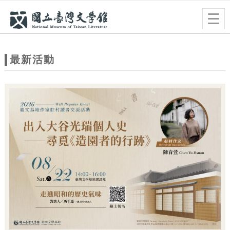
跳到主要內容
網站導覽
Togg
navig
網
站
最新活動
主
題