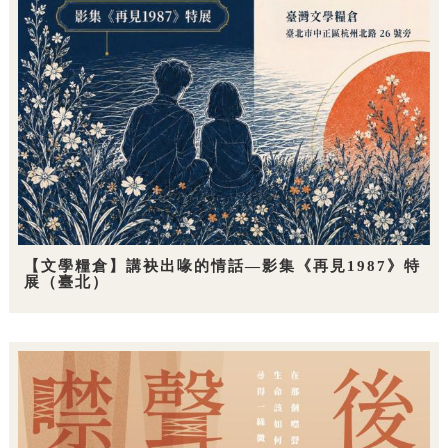
【文學糧倉】講袂出喙的情話—影集《再見1987》特
展（臺北）