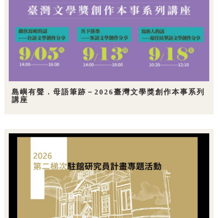
島嶼有聲．母語筆跡－2026臺灣文學獎創作本事系列
講座