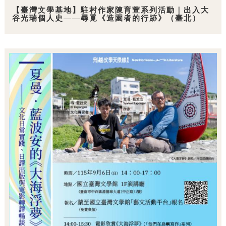
【臺灣文學基地】駐村作家陳育萱系列活動｜出入大
谷光瑞個人史——尋覓《造園者的行跡》（臺北）