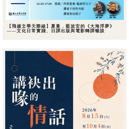
【飛越文學天際線】夏曼．藍波安的《大海浮夢》
——文化日常實踐、日譯出版與電影轉譯暢談