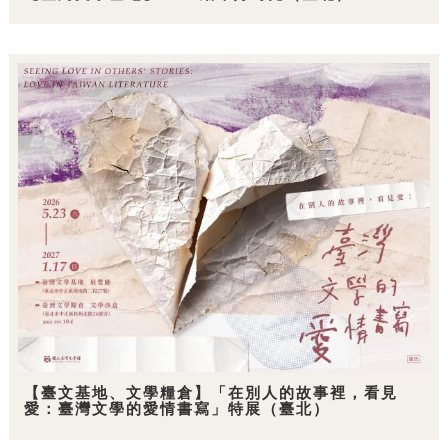
【臺文基地、文學糧倉】「在別人的故事裡，看見
愛：臺灣文學的愛情書寫」特展（臺北）