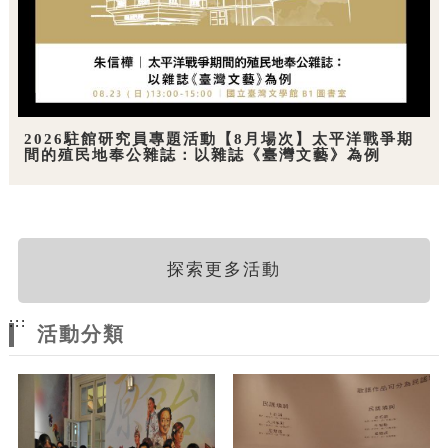
2026駐館研究員專題活動【8月場次】太平洋戰爭期
間的殖民地奉公雜誌：以雜誌《臺灣文藝》為例
探索更多活動
:::
活動分類