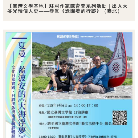
【臺灣文學基地】駐村作家陳育萱系列活動｜出入大
谷光瑞個人史——尋覓《造園者的行跡》（臺北）