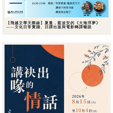
【飛越文學天際線】夏曼．藍波安的《大海浮夢》
——文化日常實踐、日譯出版與電影轉譯暢談