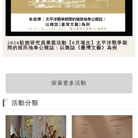
2026駐館研究員專題活動【8月場次】太平洋戰爭期
間的殖民地奉公雜誌：以雜誌《臺灣文藝》為例
探索更多活動
:::
活動分類