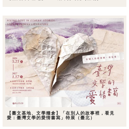
【臺文基地、文學糧倉】「在別人的故事裡，看見
愛：臺灣文學的愛情書寫」特展（臺北）