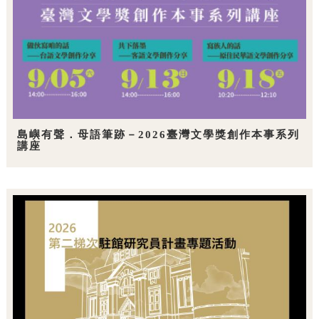
島嶼有聲．母語筆跡－2026臺灣文學獎創作本事系列
講座