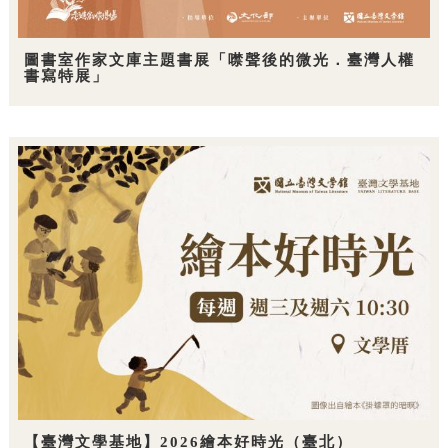
圖書室作家文庫主題書展「噤聲後的微光．臺灣人權
書寫特展」
【臺灣文學基地】2026繪本好時光（臺北）