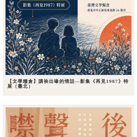
【文學糧倉】講袂出喙的情話—影集《再見1987》特
展（臺北）