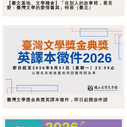
【臺文基地、文學糧倉】「在別人的故事裡，看見
愛：臺灣文學的愛情書寫」特展（臺北）
臺灣文學獎金典獎英譯本徵件，即日起開放申請