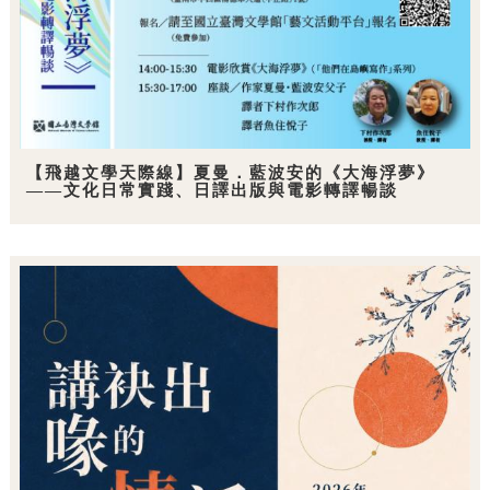
【飛越文學天際線】夏曼．藍波安的《大海浮夢》
——文化日常實踐、日譯出版與電影轉譯暢談