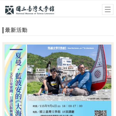
跳到主要內容
網站導覽
Togg
navig
網
站
最新活動
主
題