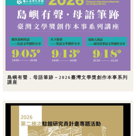
島嶼有聲．母語筆跡－2026臺灣文學獎創作本事系列
講座