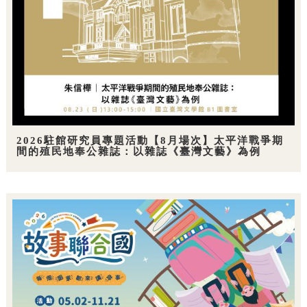
2026駐館研究員專題活動【8月場次】太平洋戰爭期
間的殖民地奉公雜誌：以雜誌《臺灣文藝》為例