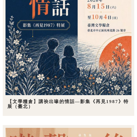
【文學糧倉】講袂出喙的情話—影集《再見1987》特
展（臺北）