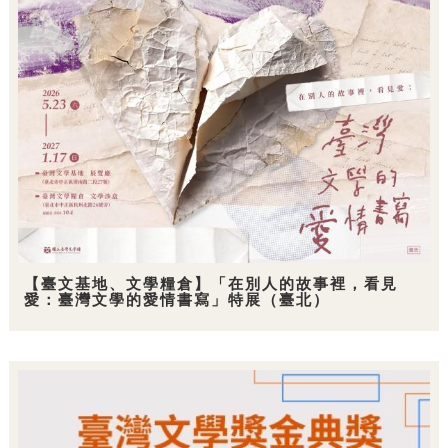
【臺文基地、文學糧倉】「在別人的故事裡，看見
愛：臺灣文學的愛情書寫」特展（臺北）