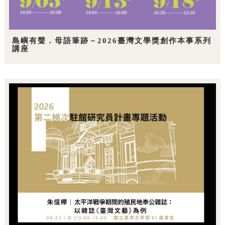
島嶼有聲．母語筆跡－2026臺灣文學獎創作本事系列
講座