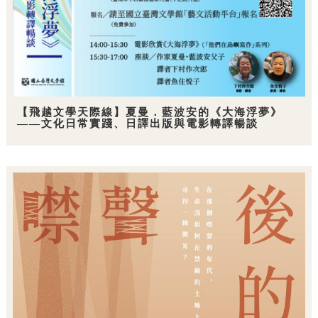
【飛越文學天際線】夏曼．藍波安的《大海浮夢》
——文化日常實踐、日譯出版與電影轉譯暢談