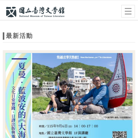
跳到主要內容
網站導覽
Togg
navig
網
站
最新活動
主
題