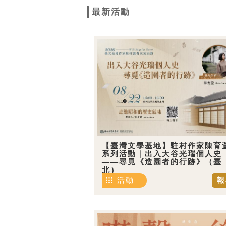
最新活動
【臺灣文學基地】駐村作家陳育
系列活動｜出入大谷光瑞個人史
——尋覓《造園者的行跡》（臺
北）
活動
報