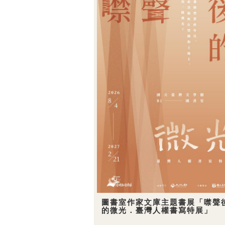
圖書室作家文庫主題書展「噤聲
的微光．臺灣人權書寫特展」