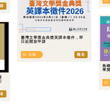
容
臺灣文學獎金典獎英譯本徵件，即
日起開放申請
活動
報名
島嶼
學
場
公
名