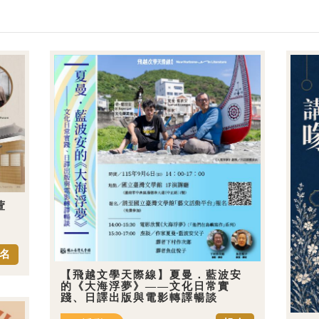
萱
名
【飛越文學天際線】夏曼．藍波安
的《大海浮夢》——文化日常實
踐、日譯出版與電影轉譯暢談