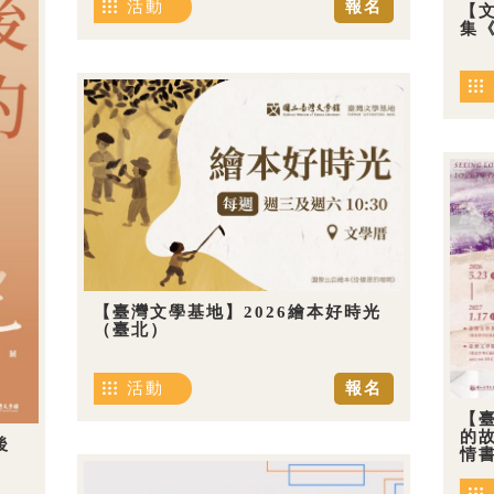
活動
報名
【
集《
【臺灣文學基地】2026繪本好時光
（臺北）
活動
報名
【
的
後
情