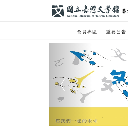
跳到主要內容
網站導覽
網
會員專區
重要公告
站
Previous
主
題