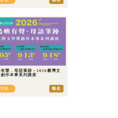
展覽
報名
有聲．母語筆跡－2026臺灣文
獎創作本事系列講座
活動
報名