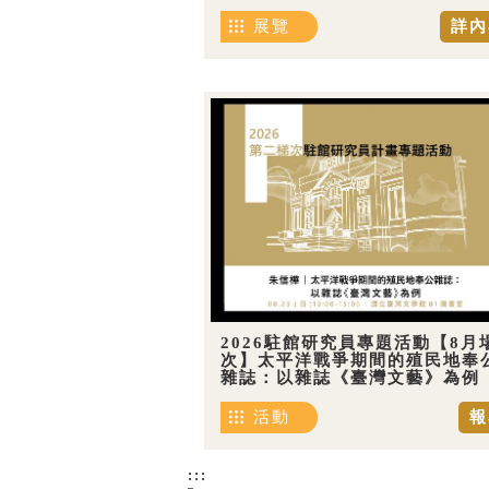
展覽
詳內
2026駐館研究員專題活動【8月
次】太平洋戰爭期間的殖民地奉
雜誌：以雜誌《臺灣文藝》為例
活動
報
:::