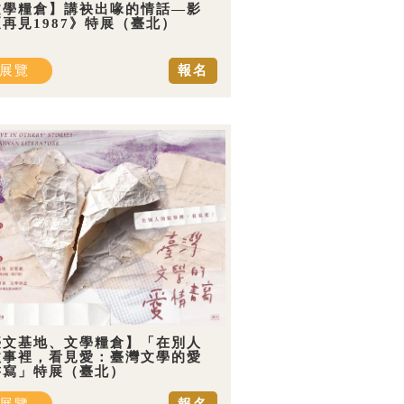
文學糧倉】講袂出喙的情話—影
再見1987》特展（臺北）
展覽
報名
臺文基地、文學糧倉】「在別人
故事裡，看見愛：臺灣文學的愛
書寫」特展（臺北）