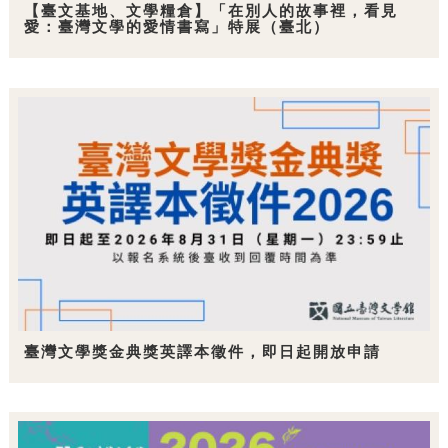
【臺文基地、文學糧倉】「在別人的故事裡，看見
愛：臺灣文學的愛情書寫」特展（臺北）
臺灣文學獎金典獎英譯本徵件，即日起開放申請