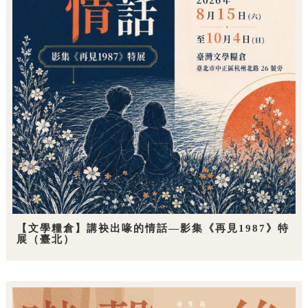
【文學糧倉】講袂出喙的情話—影集《再見1987》特
展（臺北）