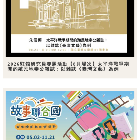
2026駐館研究員專題活動【8月場次】太平洋戰爭期
間的殖民地奉公雜誌：以雜誌《臺灣文藝》為例