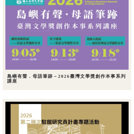
島嶼有聲．母語筆跡－2026臺灣文學獎創作本事系列
講座