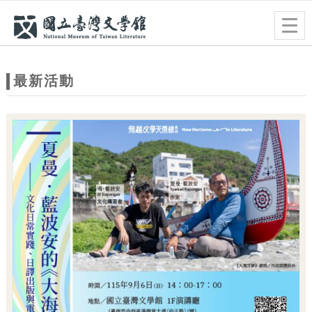
跳到主要內容
網站導覽
Togg
navig
網
站
最新活動
主
題