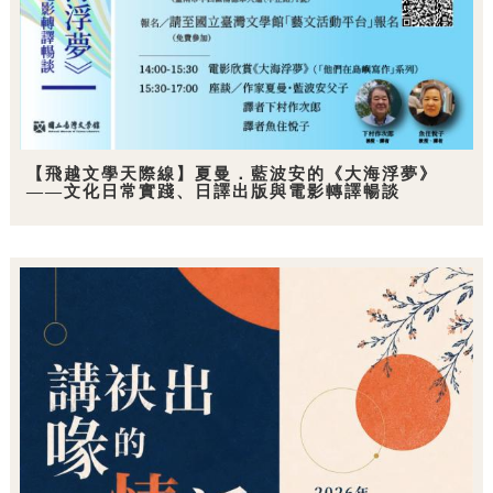
【飛越文學天際線】夏曼．藍波安的《大海浮夢》
——文化日常實踐、日譯出版與電影轉譯暢談