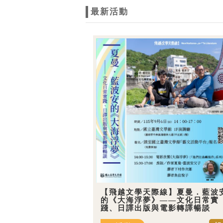
最新活動
【飛越文學天際線】夏曼．藍波
的《大海浮夢》——文化日常實
踐、日譯出版與電影轉譯暢談