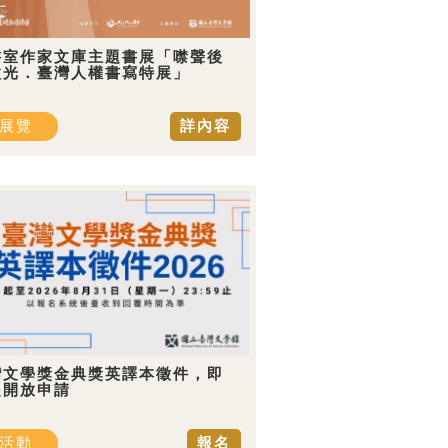
書室作家文庫主題書展「噤聲後
微光．臺灣人權書寫特展」
展覽
詳內容
灣文學獎金典獎英譯本徵件，即
起開放申請
活動
報名