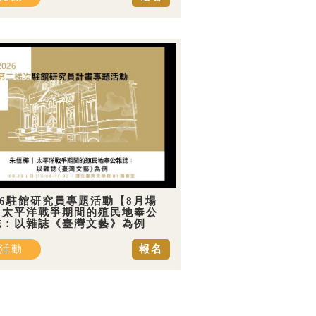
26駐館研究員專題活動【8月場
】太平洋戰爭期間的殖民地奉公
誌：以雜誌《臺灣文藝》為例
活動
報名