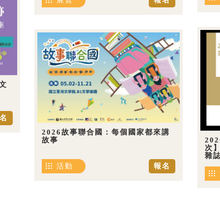
展覽
報名
文
名
2026故事聯合國：每個國家都來講
20
故事
次
雜
活動
報名