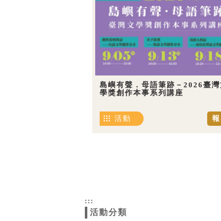
島嶼有聲．母語筆跡－2026臺灣
學獎創作本事系列講座
活動
報
:::
活動分類