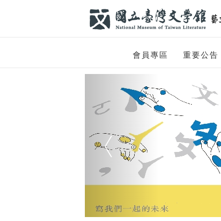
跳到主要內容
網站導覽
網
會員專區
重要公告
站
Previous
主
題