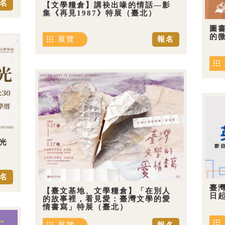
名
【文學糧倉】講袂出喙的情話—影
集《再見1987》特展（臺北）
圖
的
展覽
報名
光
名
臺
【臺文基地、文學糧倉】「在別人
日
的故事裡，看見愛：臺灣文學的愛
情書寫」特展（臺北）