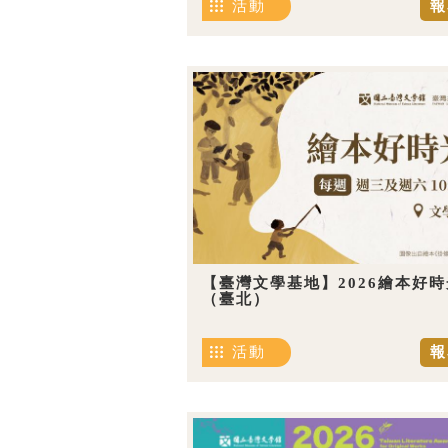
活動
報
【臺灣文學基地】2026繪本好時
（臺北）
活動
報