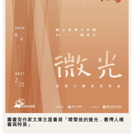
圖書室作家文庫主題書展「噤聲後的微光．臺灣人權
書寫特展」