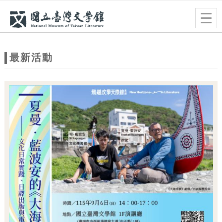
跳到主要內容
網站導覽
Togg
navig
網
站
最新活動
主
題