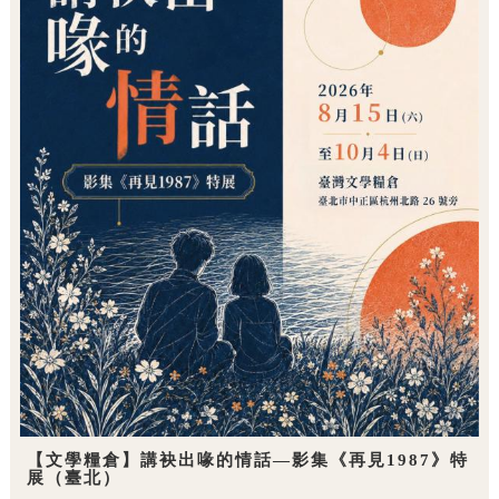
【文學糧倉】講袂出喙的情話—影集《再見1987》特
展（臺北）