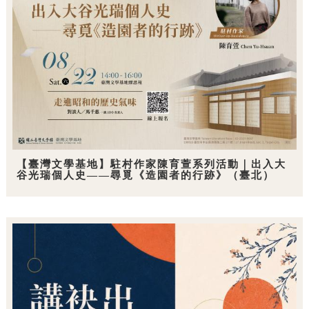
【臺灣文學基地】駐村作家陳育萱系列活動｜出入大
谷光瑞個人史——尋覓《造園者的行跡》（臺北）