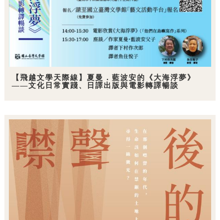
【飛越文學天際線】夏曼．藍波安的《大海浮夢》
——文化日常實踐、日譯出版與電影轉譯暢談