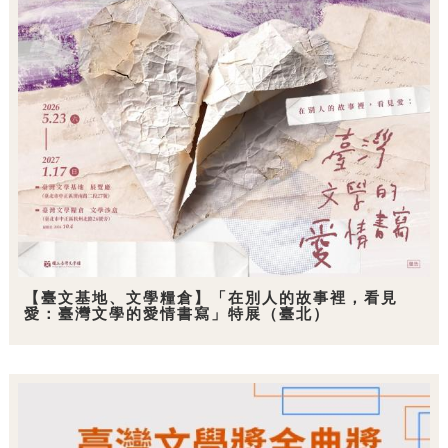
【臺文基地、文學糧倉】「在別人的故事裡，看見
愛：臺灣文學的愛情書寫」特展（臺北）