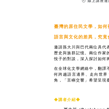
線上講座連
🕘
（建議提前 10
臺灣的原住民文學，如何
語言與文化的差異，究竟
邀請孫大川與巴代兩位具代
歷史與族群記憶。兩位作家
悅子的對談，深入探討如何
在全球化文學網絡中，翻譯
何跨越語言邊界、走向世界
角，「言嶼交響」希望呈現
◆
講者介紹◆