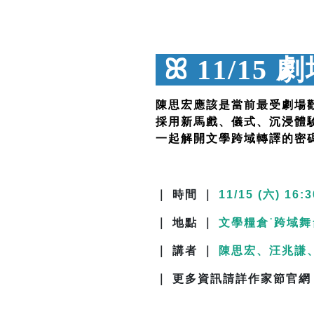
ꕤ
11/1
陳思宏應該是當前最受劇場
採用新馬戲、儀式、沉浸體
一起解開文學跨域轉譯的密
｜ 時間 ｜
11/15 (六) 16:3
｜ 地點 ｜
文學糧倉˙跨域舞
｜ 講者 ｜
陳思宏、汪兆謙
｜ 更多資訊請詳作家節官網