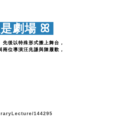
以是劇場
ꕤ
》先後以特殊形式搬上舞台，
與兩位導演汪兆謙與陳履歡，
teraryLecture/144295