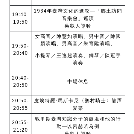
1934年臺灣文化的進攻—「鄉土訪問
19:40-
音樂會」巡演
19:50
吳叡人導聆
女高音／陳慧如演唱、男中音／陳國
麟演唱、男高音／朱育陞演唱、
19:50-
20:40
小提琴／王逸超演奏、鋼琴／陳冠宇
演奏
20:40-
中場休息
20:50
20:50-
皮埃特羅·馬斯卡尼〈鄉村騎士〉
龍潭
20:55
愛樂
戰爭期臺灣知識分子的處境和他的行
20:55-
動—以呂赫若為例
21:20
吳叡人導聆