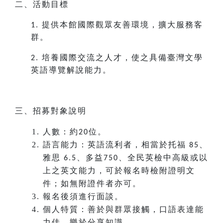
二、活動目標
提供本館國際觀眾友善環境，擴大服務客
1.
群。
培養國際交流之人才，使之具備臺灣文學
2.
英語導覽解說能力。
三、招募對象說明
人數：約
位。
20
語言能力：英語流利者，相當於托福
、
85
雅思
、多益
、全民英檢中高級或以
6.5
750
上之英文能力，可於報名時檢附證明文
件；如無附證件者亦可。
報名後須進行面談。
個人特質：善於與群眾接觸，口語表達能
力佳，樂於分享知識。