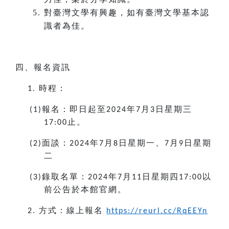
對臺灣文學有興趣，如有臺灣文學基本認
識者為佳。
四、報名資訊
時程：
1.
報名：即日起至
年
月
日星期三
(1)
2024
7
3
止。
17:00
面談：
年
月
日星期一、
月
日星期
(2)
2024
7
8
7
9
二
錄取名單：
年
月
日星期四
以
(3)
2024
7
11
17:00
前公告於本館官網。
方式：線上報名
2.
https://reurl.cc/RqEEYn