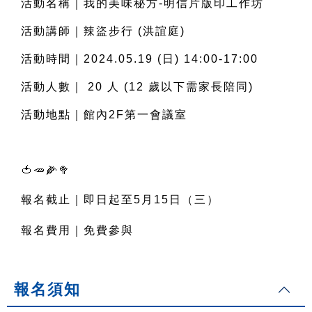
活動名稱
｜
我的美味秘方-明信片版印工作坊
活動講師
｜
辣盜步⾏ (洪誼庭)
活動時間
｜
2024.05.19 (日) 14:00-17:00
活動⼈數｜ 20 ⼈ (12 歲以下需家⻑陪同)
活動地點
｜
館內2F第一會議室
🍅🥕🌽🥦
報名截止｜即日起至5月15日（三）
報名費用｜免費參與
報名須知