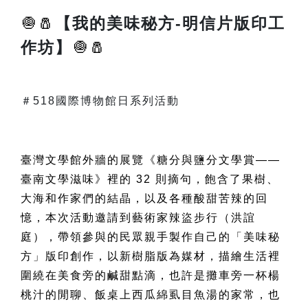
🧅🧂
【我的美味秘方-明信片版印工
作坊】
🧅🧂
＃518國際博物館日系列活動
臺灣文學館外牆的展覽《糖分與鹽分文學賞——
臺南文學滋味》裡的 32 則摘句，飽含了果樹、
大海和作家們的結晶，以及各種酸甜苦辣的回
憶，本次活動邀請到藝術家辣盜步行（洪誼
庭），帶領參與的民眾親手製作自己的「美味秘
方」版印創作，以新樹脂版為媒材，描繪
生活裡
圍繞在美食旁的鹹甜點滴
，
也許是攤車旁一杯楊
桃汁的閒聊、飯桌上西瓜綿虱目魚湯的家常，也