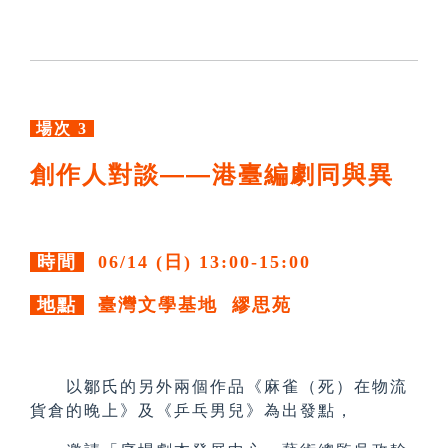
場次 3
創作人對談——港臺編劇同與異
時間
06/14 (日) 13:00-15:00
地點
臺灣文學基地 繆思苑
以鄒氏的另外兩個作品《麻雀（死）在物流
貨倉的晚上》及《乒乓男兒》為出發點，